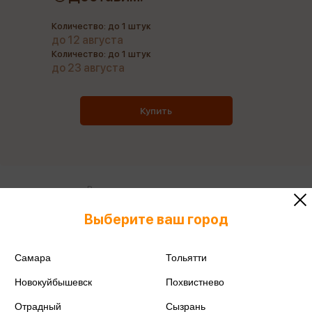
Количество: до 1 штук
до 12 августа
Количество: до 1 штук
до 23 августа
Купить
Все книги этого издательства
Все книги этого автора
Выберите ваш город
Поделиться
Самара
Тольятти
Новокуйбышевск
Похвистнево
Отрадный
Сызрань