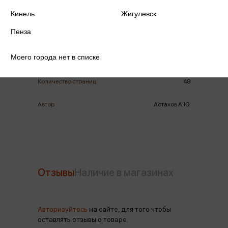
ISBN
978-5-3590-1371-0
Кинель
Жигулевск
Пенза
Издательство
Белый город
Моего города нет в списке
Год издания
2021
Количество страниц
48
Автор
Астахов А.Ю.
Отзывы
Наличие в магазинах
Авторизуйтесь
на сайте, для того чтобы
оставлять отзывы о товаре.