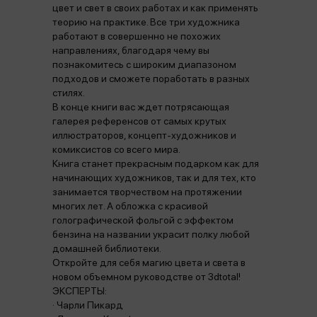
цвет и свет в своих работах и как применять
теорию на практике. Все три художника
работают в совершенно не похожих
направлениях, благодаря чему вы
познакомитесь с широким диапазоном
подходов и сможете поработать в разных
стилях.
В конце книги вас ждет потрясающая
галерея референсов от самых крутых
иллюстраторов, концепт-художников и
комиксистов со всего мира.
Книга станет прекрасным подарком как для
начинающих художников, так и для тех, кто
занимается творчеством на протяжении
многих лет. А обложка с красивой
голографической фольгой с эффектом
бензина на названии украсит полку любой
домашней библиотеки.
Откройте для себя магию цвета и света в
новом объемном руководстве от 3dtotal!
ЭКСПЕРТЫ:
· Чарли Пикард