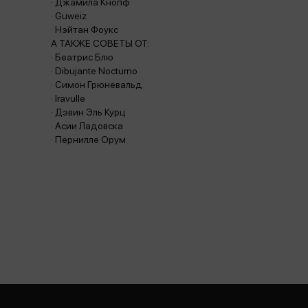
· Джамила Кнопф
· Guweiz
· Нэйтан Фоукс
А ТАКЖЕ СОВЕТЫ ОТ:
· Беатрис Блю
· Dibujante Nocturno
· Симон Грюневальд
· Iravulle
· Дэвин Эль Курц
· Асии Ладовска
· Пернилле Орум