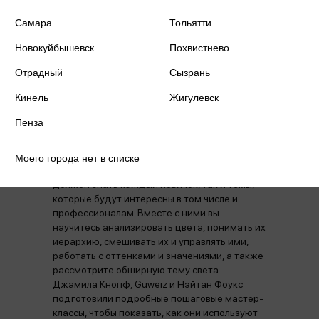
НАРКОТИЧЕСКИХ СРЕДСТВ,
Самара
Тольятти
ПСИХОТРОПНЫХ ВЕЩЕСТВ, ИХ АНАЛОГОВ
ПРИЧИНЯЕТ ВРЕД ЗДОРОВЬЮ, ИХ
Новокуйбышевск
Похвистнево
НЕЗАКОННЫЙ ОБОРОТ ЗАПРЕЩЕН И
ВЛЕЧЕТ УСТАНОВЛЕННУЮ
Отрадный
Сызрань
ЗАКОНОДАТЕЛЬСТВОМ
Кинель
Жигулевск
ОТВЕТСТВЕННОСТЬ.
Перед вами самое исчерпывающее
Пенза
руководство по теме, которая волнует
каждого художника, — цвету и свету.
Всемирно известные художники собрали
Моего города нет в списке
под одной обложкой как основы, которые
должен знать каждый новичок, так и темы,
которые будут интересны в том числе и
профессионалам. Вместе с ними вы
научитесь анализировать цвета, понимать их
иерархию, смешивать их и управлять ими,
работать с оттенками и значениями, а также
рассмотрите обширную тему света.
Джамила Кнопф, Guweiz и Нэйтан Фоукс
подготовили подробные пошаговые мастер-
классы, чтобы показать, как они используют