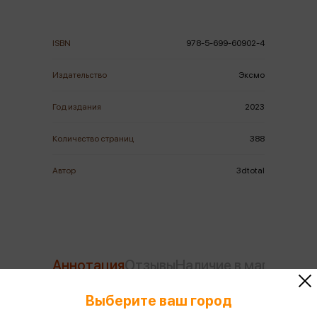
ISBN
978-5-699-60902-4
Издательство
Эксмо
Год издания
2023
Количество страниц
388
Автор
3dtotal
Аннотация
Отзывы
Наличие в магазинах
Выберите ваш город
НЕЗАКОННОЕ ПОТРЕБЛЕНИЕ