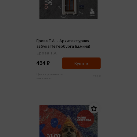
Ерова Т.А. - Архитектурная
азбука Петербурга (м,мини)
Ерова Т.А.
454 ₽
Купить
Цена в розничных
478 ₽
магазинах: