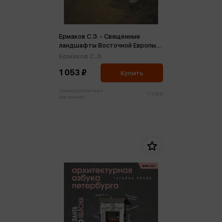
Ермаков С.Э. - Священные
ландшафты Восточной Европы.
Мифологическое пространство
Ермаков С.Э.
1 053 ₽
Купить
Цена в розничных
1 108 ₽
магазинах: