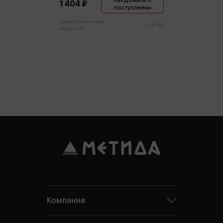
Уведомить о
1 404 ₽
поступлении
Цена в розничных
1 478 ₽
магазинах:
Компания