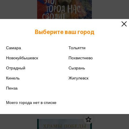
Выберите ваш город
Самара
Тольятти
Сергеева Л.А. - Этот город нас
Новокуйбышевск
Похвистнево
сводит с ума! Роковой
блистательный и криминальный
Сергеева Л.А.
Отрадный
Сызрань
Петербург
1 512 ₽
Купить
Кинель
Жигулевск
Цена в розничных
Пенза
1 592 ₽
магазинах:
Моего города нет в списке