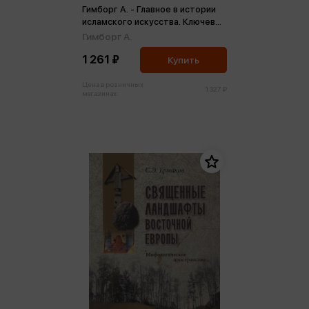
Гимборг А. - Главное в истории
исламского искусства. Ключевые
произведения, эпохи, династии,
Гимборг А.
техники
1 261 ₽
Купить
Цена в розничных
1 327 ₽
магазинах: