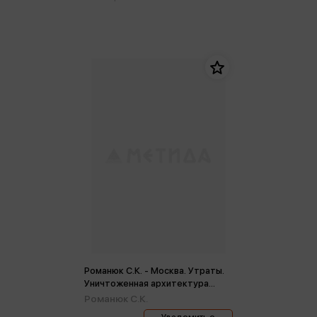
Романюк С.К. - Москва. Утраты.
Уничтоженная архитектура
столицы
Романюк С.К.