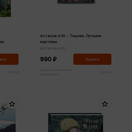
Астахов А.Ю. - Тициан. Лучшие
ны
картины
Астахов А.Ю.
990 ₽
ить
Купить
Цена в розничных
1 008 ₽
1 042 ₽
магазинах: