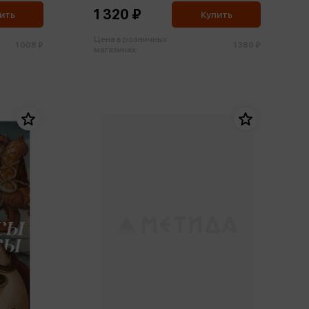
1 320 ₽
ить
Купить
Цена в розничных
1 008 ₽
1 389 ₽
магазинах: