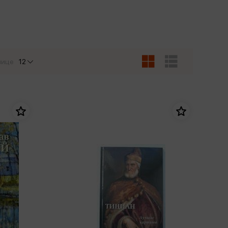
Сувениры
Фототовары
нице
12