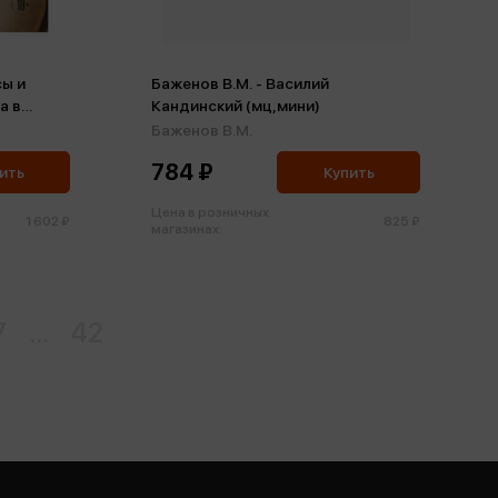
сы и
Баженов В.М. - Василий
а в
Кандинский (мц,мини)
Баженов В.М.
784 ₽
ить
Купить
Цена в розничных
1 602 ₽
825 ₽
магазинах:
7
...
42