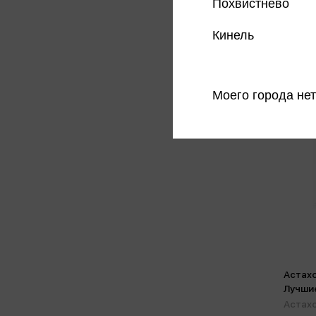
Похвистнево
Кинель
Моего города нет
Астахо
Лучши
Астахо