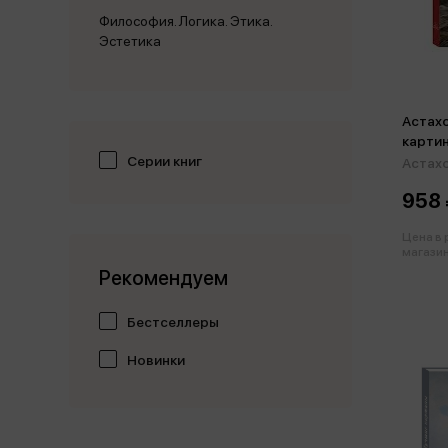
Философия. Логика. Этика.
Эстетика
Астахо
карти
Серии книг
Астахо
958 
Цена в
магазин
Рекомендуем
Бестселлеры
Новинки