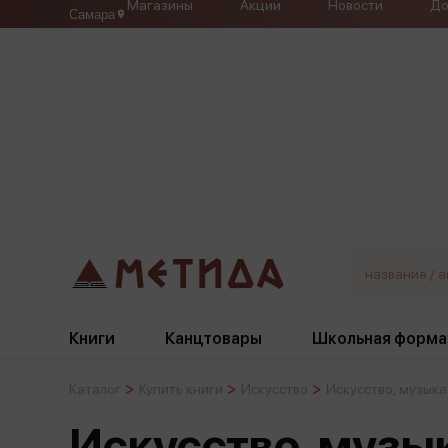
Магазины
Акции
Новости
До
Самара
Книги
Канцтовары
Школьная форма
Каталог
Купить книги
Искусство
Искусство, музыка
Жанры
Подбор
Бумажная продукция
Галстуки, банты
Искусство, музы
Глобусы
Для девочек