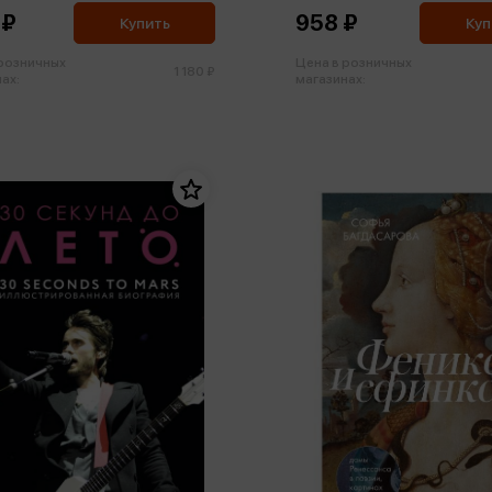
 ₽
958 ₽
Купить
Куп
 розничных
Цена в розничных
1 180 ₽
ах:
магазинах: