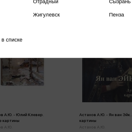
Отрадный
Сызрань
Жигулевск
Пенза
 в списке
в А.Ю. - Юлий Клевер.
Астахов А.Ю. - Ян ван Эйк
е картины
картины
в А.Ю.
Астахов А.Ю.