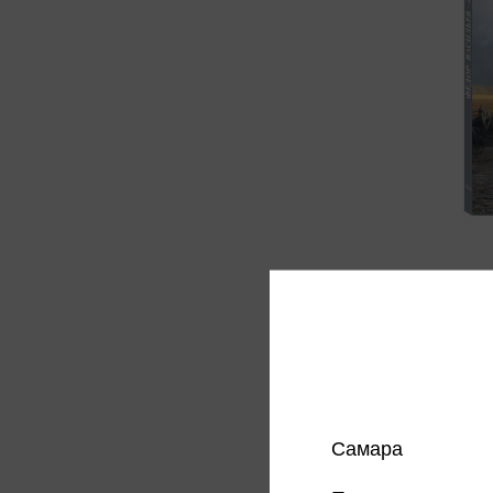
Астахо
Лучши
Астахо
958 
Цена в
магазин
Самара