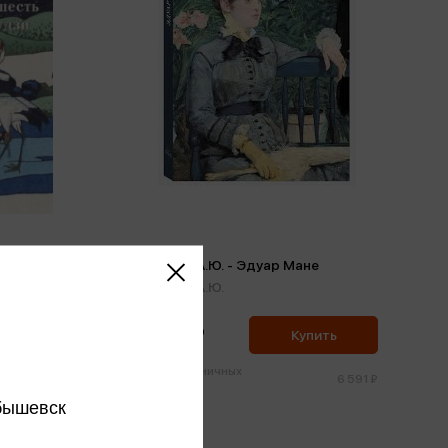
Тридцать
Астахов А.Ю. - Эдуар Мане
Астахов А.Ю.
6 261 ₽
ить
Купить
Цена в розничных
2 472 ₽
6 591 ₽
магазинах:
бышевск