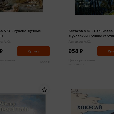
в А.Ю. - Рубенс. Лучшие
Астахов А.Ю. - Станислав
ны
Жуковский. Лучшие карти
в А.Ю.
Астахов А.Ю.
₽
958 ₽
Купить
Куп
 розничных
Цена в розничных
1 008 ₽
ах:
магазинах: