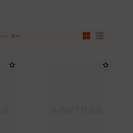
Сувениры
Фототовары
нице
12