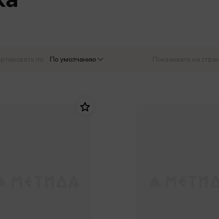
еры
Эксмо
Игрушки для малышей
Питер
рма
Мальчики
ое
АСТ
ые изделия
Настольные и развивающие игры
Азбука
Спорт и активный отдых
ртировать по:
По умолчанию
Показывать на стра
Росмэн
Творчество
кальное
дложение от
иды