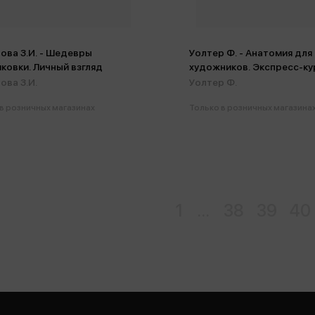
ова З.И. - Шедевры
Уолтер Ф. - Анатомия для
ковки. Личный взгляд
художников. Экспресс-ку
+скетчбук
ова З.И.
Уолтер Ф.
в розничных магазинах
Только в розничных магазина
1
...
38
39
40