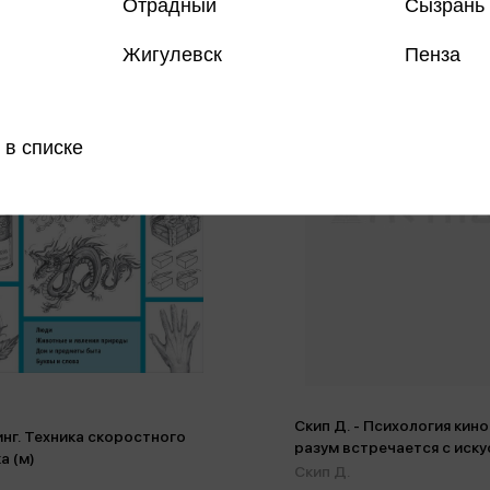
Отрадный
Сызрань
Жигулевск
Пенза
 в списке
Скип Д. - Психология кино
нг. Техника скоростного
разум встречается с иск
а (м)
Скип Д.