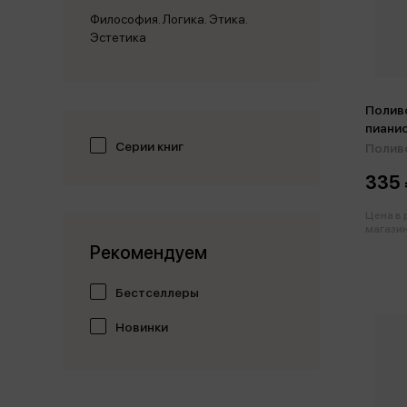
Философия. Логика. Этика.
Эстетика
Поливо
пиани
Серии книг
музыки
Поливо
335 
Цена в
магазин
Рекомендуем
Бестселлеры
Новинки