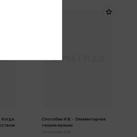
. Когда
Способин И.В. - Элементарная
усством
теория музыки
Способин И.В.