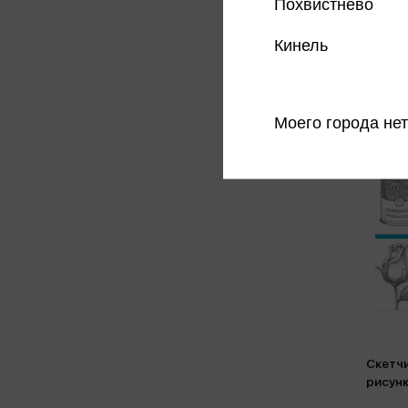
Похвистнево
Кинель
Моего города нет
Скетчи
рисунк