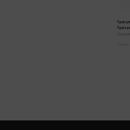
Трегул
Третья
Трегул
Только 