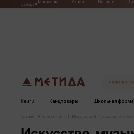
Магазины
Акции
Новости
До
Самара
Книги
Канцтовары
Школьная форма
Каталог
Купить книги
Искусство
Искусство, музыка
Жанры
Подбор
Бумажная продукция
Галстуки, банты
Искусство, музы
Глобусы
Для девочек