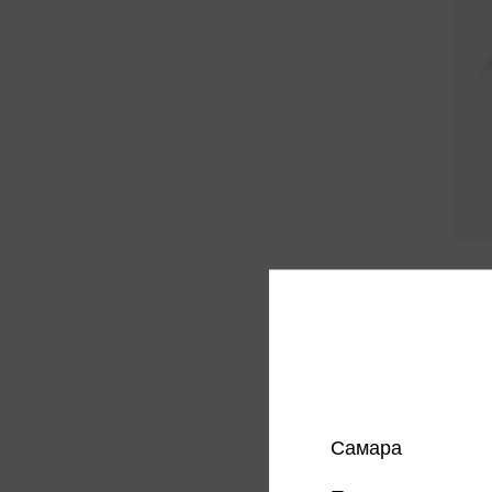
Ромм М
кинор
Ромм М
Только 
Самара