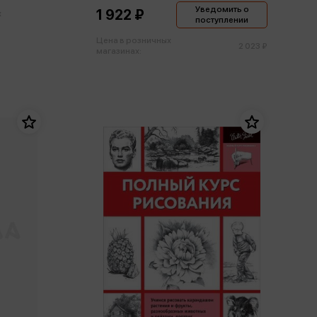
Уведомить о
1 922 ₽
х
поступлении
Цена в розничных
2 023 ₽
магазинах: