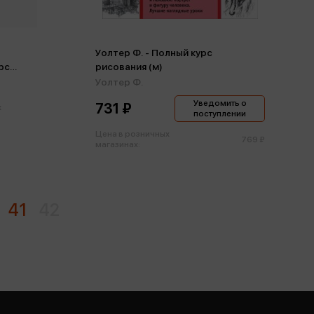
Уолтер Ф. - Полный курс
рс
рисования (м)
Уолтер Ф.
Уведомить о
731 ₽
х
поступлении
Цена в розничных
769 ₽
магазинах:
41
42