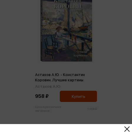
Астахов А.Ю. - Константин
Коровин. Лучшие картины
Астахов А.Ю.
958 ₽
Купить
Цена в розничных
1 008 ₽
магазинах: