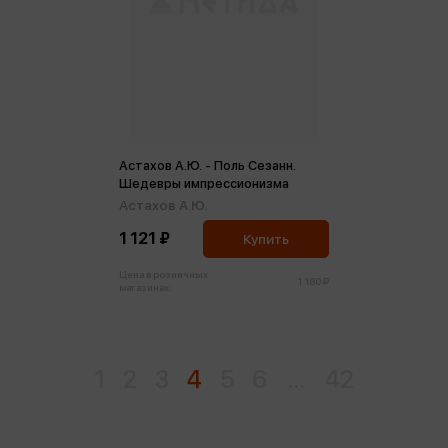
Астахов А.Ю. - Поль Сезанн.
Шедевры импрессионизма
Астахов А.Ю.
1 121 ₽
Купить
Цена в розничных
1 180 ₽
магазинах:
1
2
3
4
5
6
...
42