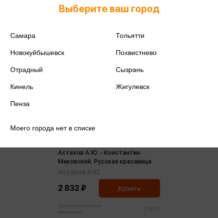
Выберите ваш город
Самара
Тольятти
Новокуйбышевск
Похвистнево
Отрадный
Сызрань
Кинель
Жигулевск
Пенза
Моего города нет в списке
Астахов А.Ю. - Константин
Маковский. Русская красавица
Астахов А.Ю.
2 832 ₽
Купить
Цена в розничных
2 981 ₽
магазинах: