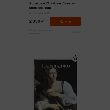
Астахов А.Ю. - Исаак Левитан.
Времена года
Астахов А.Ю.
2 830 ₽
Купить
Цена в розничных
2 979 ₽
магазинах: