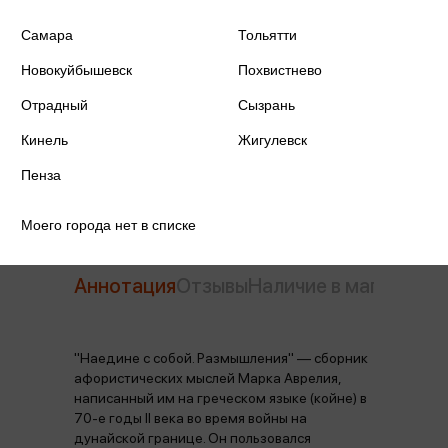
Издательство
АСТ
Самара
Тольятти
Год издания
2026
Новокуйбышевск
Похвистнево
Отрадный
Сызрань
Количество страниц
192
Кинель
Жигулевск
Автор
Аврелий М.
Пенза
Моего города нет в списке
Аннотация
Отзывы
Наличие в магазинах
"Наедине с собой. Размышления" — сборник
афористических мыслей Марка Аврелия,
написанный им на греческом языке (койне) в
70-е годы II века во время войны на
дунайской границе. Он пользовался