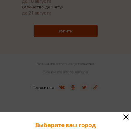
до 10 августа
Количество: до 1 штук
до 21 августа
Купить
Все книги этого издательства
Все книги этого автора
Поделиться
ISBN
978-5-17-106948-3
Выберите ваш город