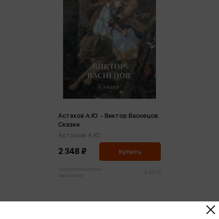
Астахов А.Ю. - Виктор Васнецов.
Сказки
Астахов А.Ю.
2 348 ₽
Купить
Цена в розничных
2 472 ₽
магазинах: