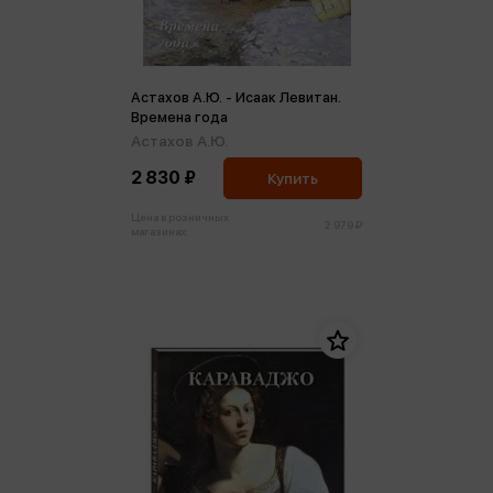
Астахов А.Ю. - Исаак Левитан.
Времена года
Астахов А.Ю.
2 830 ₽
Купить
Цена в розничных
2 979 ₽
магазинах: