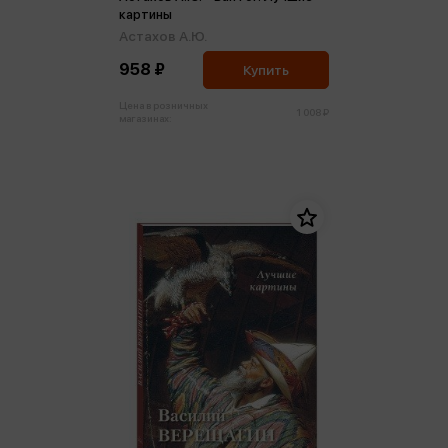
картины
Астахов А.Ю.
958 ₽
Купить
Цена в розничных
1 008 ₽
магазинах: