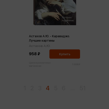
Астахов А.Ю. - Караваджо.
Лучшие картины
Астахов А.Ю.
958 ₽
Купить
Цена в розничных
1 008 ₽
магазинах:
1
2
3
4
5
6
...
51