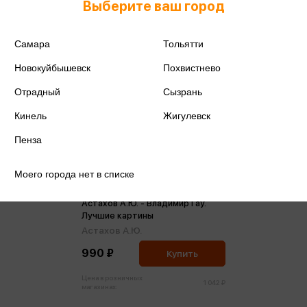
Выберите ваш город
Самара
Тольятти
Новокуйбышевск
Похвистнево
Отрадный
Сызрань
Кинель
Жигулевск
Пенза
Моего города нет в списке
Астахов А.Ю. - Владимир Гау.
Лучшие картины
Астахов А.Ю.
990 ₽
Купить
Цена в розничных
1 042 ₽
магазинах: