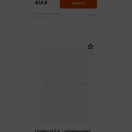
414 ₽
Купить
Цена в розничных
436 ₽
магазинах:
Поливода Б.А. - Начинающему