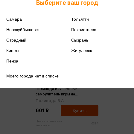
Выберите ваш город
Самара
Тольятти
Новокуйбышевск
Похвистнево
Отрадный
Сызрань
Кинель
Жигулевск
Пенза
Моего города нет в списке
Поливода Б.А. - Новый
самоучитель игры на
синтезаторе (м)
Поливода Б.А.
601 ₽
Купить
Цена в розничных
633 ₽
магазинах: