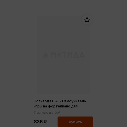
Поливода Б.А. - Самоучитель
игры на фортепиано для
взрослых (м)
Поливода Б.А.
836 ₽
Купить