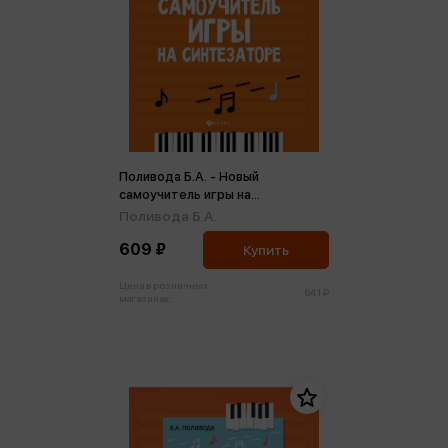
Поливода Б.А. - Новый
самоучитель игры на
синтезаторе (м)
Поливода Б.А.
609 ₽
Купить
Цена в розничных
641 ₽
магазинах: