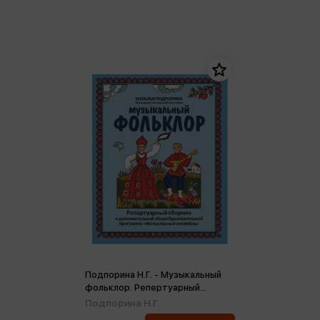
Подпорина Н.Г. - Музыкальный
фольклор. Репертуарный
сборник (м)
Подпорина Н.Г.