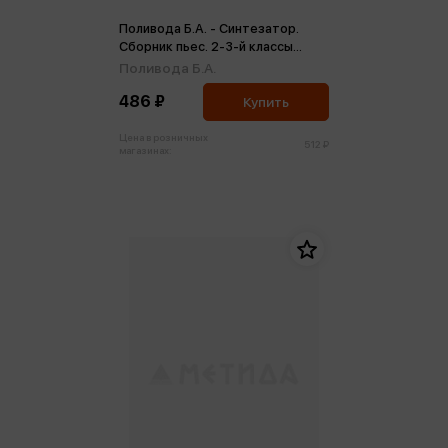
Поливода Б.А. - Синтезатор.
Сборник пьес. 2-3-й классы
ДМШ и ДШИ (м)
Поливода Б.А.
486 ₽
Купить
Цена в розничных
512 ₽
магазинах: