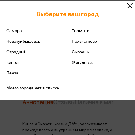
ISBN
978-5-91671-838-6
Выберите ваш город
Издательство
Альпина
Самара
Тольятти
Год издания
2026
Новокуйбышевск
Похвистнево
Количество страниц
240
Отрадный
Сызрань
Автор
Франкл В.
Кинель
Жигулевск
Пенза
Моего города нет в списке
Аннотация
Отзывы
Наличие в магазинах
Книга «Сказать жизни ДА!», рассказывает
прежде всего о внутреннем мире человека, о