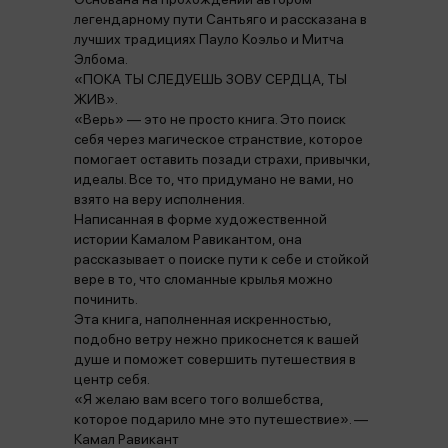
легендарному пути Сантьяго и рассказана в
лучших традициях Пауло Коэльо и Митча
Элбома.
«ПОКА ТЫ СЛЕДУЕШЬ ЗОВУ СЕРДЦА, ТЫ
ЖИВ».
«Верь» — это не просто книга. Это поиск
себя через магическое странствие, которое
помогает оставить позади страхи, привычки,
идеалы. Все то, что придумано не вами, но
взято на веру исполнения.
Написанная в форме художественной
истории Камалом Равикантом, она
рассказывает о поиске пути к себе и стойкой
вере в то, что сломанные крылья можно
починить.
Эта книга, наполненная искренностью,
подобно ветру нежно прикоснется к вашей
душе и поможет совершить путешествия в
центр себя.
«Я желаю вам всего того волшебства,
которое подарило мне это путешествие». —
Камал Равикант