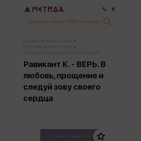
Самара
Каталог
Купить книги
Популярная психология
Психология успеха и личностный рост
Равикант К. - ВЕРЬ. В
любовь, прощение и
следуй зову своего
сердца