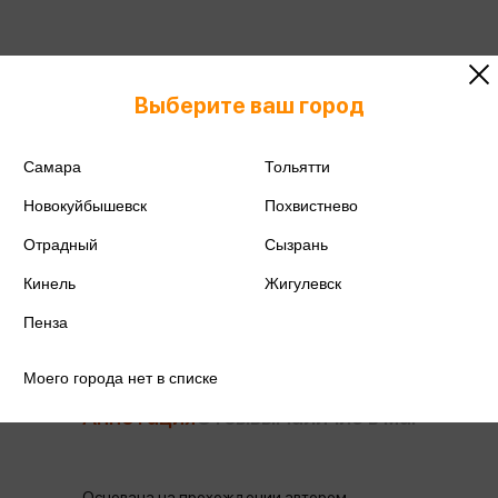
ISBN
978-5-04-192084-5
Выберите ваш город
Издательство
Бомбора
Самара
Тольятти
Год издания
2024
Новокуйбышевск
Похвистнево
Количество страниц
304
Отрадный
Сызрань
Автор
Равикант К.
Кинель
Жигулевск
Пенза
Моего города нет в списке
Аннотация
Отзывы
Наличие в магазинах
Основана на прохождении автором