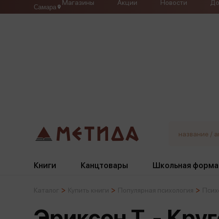
Магазины
Акции
Новости
До
Самара
Книги
Канцтовары
Школьная форма
Каталог
Купить книги
Популярная психология
Псих
Жанры
Подбор
Бумажная продукция
Галстуки, банты
Эриксон Т. - Кру
Глобусы
Для девочек