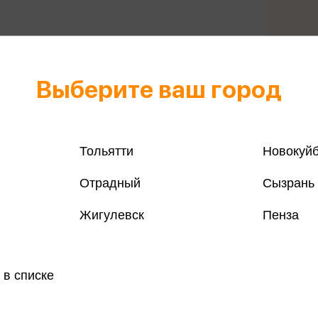
Выберите ваш город
Все книги 
Все книги 
Тольятти
Новокуй
Поделить
Отрадный
Сызрань
Жигулевск
Пенза
магазинах
 в списке