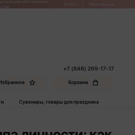
продукции собственного
Войти
Регистрация
ства
+7 (846) 269-17-17
Избранное
Корзина
ти
Сувениры, товары для праздника
ти
Открытки. Грамоты
ипа личности: как
Пакеты