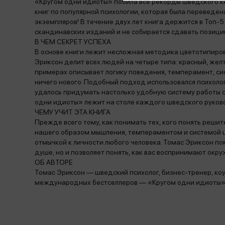
«Кругом одни идиоты» побила все рекорды шведского к
книг по популярной психологии, которая была переведе
экземпляров! В течение двух лет книга держится в Топ
скандинавских изданий и не собирается сдавать позици
В ЧЕМ СЕКРЕТ УСПЕХА
В основе книги лежит несложная методика цветотипиров
Эриксон делит всех людей на четыре типа: красный, желт
примерах описывает логику поведения, темперамент, си
ничего нового. Подобный подход использовался психоло
удалось придумать настолько удобную систему работы с
одни идиоты» лежит на столе каждого шведского руково
ЧЕМУ УЧИТ ЭТА КНИГА
Прежде всего тому, как понимать тех, кого понять реш
нашего образом мышления, темпераментом и системой ц
отмычкой к личности любого человека. Томас Эриксон пом
душе, но и позволяет понять, как вас воспринимают окр
ОБ АВТОРЕ
Томас Эриксон — шведский психолог, бизнес-тренер, коу
международных бестселлеров — «Кругом одни идиоты» 