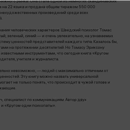
нижного рынка! Она стала одной из немногих скандинавских
на на 22 языка и продана общим тиражом 550 000
-5 нехудожественных произведений среди всех
й.
ания человеческих характеров. Шведский психолог Томас
ый, зеленый, синий — и очень увлекательно, на узнаваемых
стему ценностей представителей каждого типа. Казалось бы,
гами на протяжении десятилетий. Но Томасу Эриксону
 известными инструментами, что сегодня книга «Кругом
дителя, учителя и журналиста.
ительно невозможно, — людей с максимально отличным от
енностей. Эту книгу можно назвать универсальной
огает не только понять, что происходит в чужой голове и
ужающие.
ч, специалист по коммуникациям. Автор двух
и «Кругом одни психопаты».