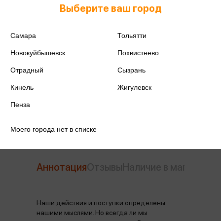
Выберите ваш город
ISBN
978-5-17-080053-7
Издательство
АСТ
Самара
Тольятти
Новокуйбышевск
Похвистнево
Год издания
2026
Отрадный
Сызрань
Количество страниц
656
Кинель
Жигулевск
Автор
Канеман Д.
Пенза
Моего города нет в списке
Аннотация
Отзывы
Наличие в магазинах
Наши действия и поступки определены
нашими мыслями. Но всегда ли мы