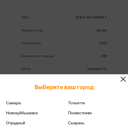
ISBN
978-5-04-216088-2
Издательство
Эксмо
Год издания
2025
Количество страниц
288
Автор
Альтман Г.И.
Выберите ваш город
Самара
Тольятти
Аннотация
Отзывы
Наличие в магазинах
Новокуйбышевск
Похвистнево
Отрадный
Сызрань
Почему миллионы талантливых, страстных и