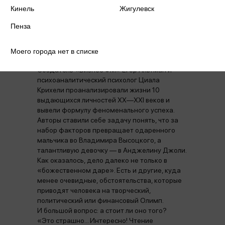
Кинель
Жигулевск
трудолюбивых людей никогда не станут
иконами эпохи, как Пабло Пикассо или
Пенза
Мэрилин Монро? И не создадут бизнес
мирового масштаба, как Илон Маск? Почему
настоящего признания, больших денег и
Моего города нет в списке
власти добиваются единицы?
Создатель «Бизнес ФМ» Егор Альтман и
психоаналитический психолог Циала
Крихели проанализировали жизни 10
выдающихся личностей XX—XXI веков и
вывели формулу феноменального успеха.
Авторы ставили себе задачу понять, что за
набор факторов превращает одаренного
мальчика во Владимира Высоцкого, а
талантливую девочку — в Анджелину Джоли.
Как оказалось, дело далеко не только в
«божественном даре». Есть и другие, куда
менее очевидные, обстоятельства, которые
приводят человека на творческий,
политический или финансовый Олимп.
И большой вопрос: а стоит ли оно того?
«Это страшно... Интересно! Чтение