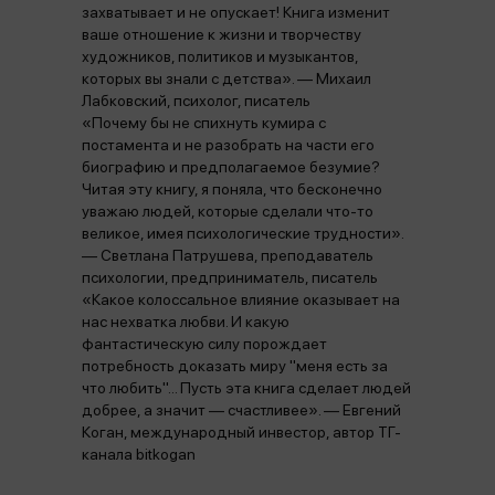
захватывает и не опускает! Книга изменит
ваше отношение к жизни и творчеству
художников, политиков и музыкантов,
которых вы знали с детства». — Михаил
Лабковский, психолог, писатель
«Почему бы не спихнуть кумира с
постамента и не разобрать на части его
биографию и предполагаемое безумие?
Читая эту книгу, я поняла, что бесконечно
уважаю людей, которые сделали что-то
великое, имея психологические трудности».
— Светлана Патрушева, преподаватель
психологии, предприниматель, писатель
«Какое колоссальное влияние оказывает на
нас нехватка любви. И какую
фантастическую силу порождает
потребность доказать миру "меня есть за
что любить"... Пусть эта книга сделает людей
добрее, а значит — счастливее». — Евгений
Коган, международный инвестор, автор ТГ-
канала bitkogan