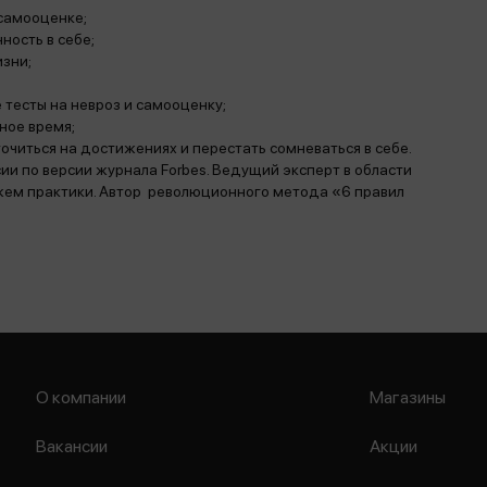
 самооценке;
ность в себе;
зни;
е тесты на невроз и самооценку;
чное время;
читься на достижениях и перестать сомневаться в себе.
и по версии журнала Forbes. Ведущий эксперт в области
ажем практики. Автор революционного метода «6 правил
О компании
Магазины
Вакансии
Акции