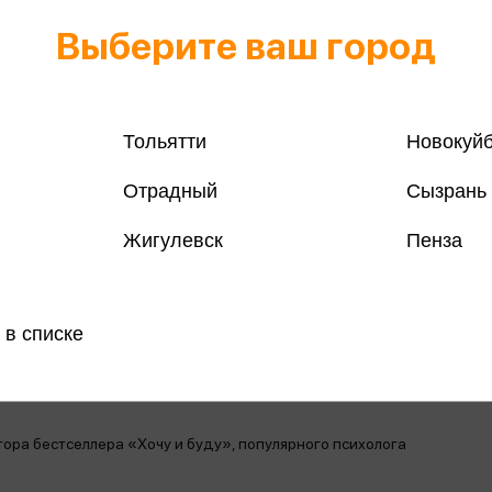
Выберите ваш город
Тольятти
Новокуй
Отрадный
Сызрань
Все книги 
Жигулевск
Пенза
Поделить
 в списке
магазинах
ора бестселлера «Хочу и буду», популярного психолога