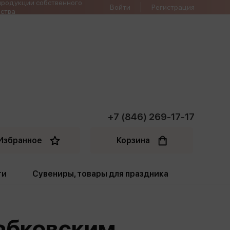
продукции собственного
Войти
Регистрация
ства
+7 (846) 269-17-17
Избранное
Корзина
ти
Сувениры, товары для праздника
ти
Открытки. Грамоты
абковским.
Пакеты