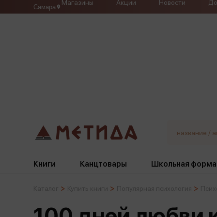
Магазины
Акции
Новости
До
Самара
Книги
Канцтовары
Школьная форма
Каталог
Купить книги
Популярная психология
Псих
Жанры
Подбор
Бумажная продукция
Галстуки, банты
100 дней любви 
Глобусы
Для девочек