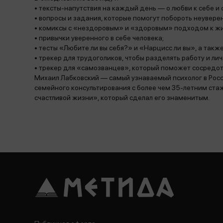
• тексты-напутствия на каждый день — о любви к себе и
• вопросы и задания, которые помогут побороть неуверен
• комиксы с «нездоровым» и «здоровым» подходом к жи
• привычки уверенного в себе человека;
• тесты «Любите ли вы себя?» и «Нарцисс ли вы», а такж
• трекер для трудоголиков, чтобы разделять работу и ли
• трекер для «самозванцев», который поможет сосредото
Михаил Лабковский — самый узнаваемый психолог в Росси
семейного консультирования с более чем 35-летним ст
счастливой жизни», который сделал его знаменитым.