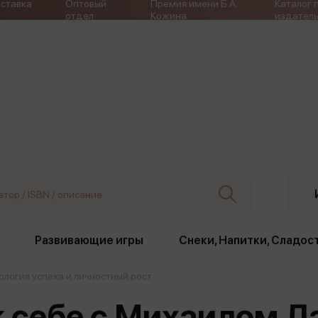
ставка
Оптовый
Премия имени Б.А.
Каталог 
отдел
Кожина
издатель
Развивающие игры
Снеки, Напитки, Сладос
ология успеха и личностный рост
ки
Издательства
, жабо, ремни
Девочки
Снеки, Напитки, Сладос
к себе с Михаилом Л
Игрушки антистресс