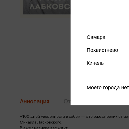
Самара
Похвистнево
Кинель
Моего города нет
Аннотация
Отзывы
Наличие в 
«100 дней уверенности в себе» — это ежедневник от авт
Михаила Лабковского.
В ежедневнике вас ждут: