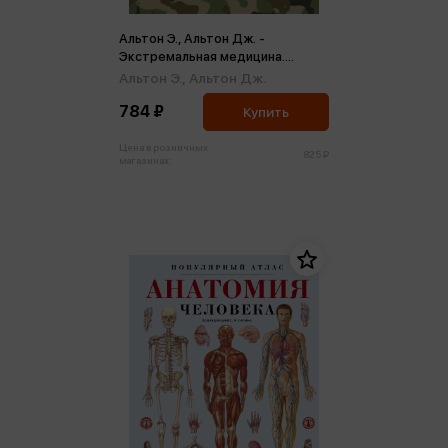
Альтон Э., Альтон Дж. -
Экстремальная медицина.
Руководство по оказанию
Альтон Э.,
Альтон Дж.
помощи в чрезвычайных
784 ₽
ситуациях (м)
Купить
Цена в розничных
825 ₽
магазинах: