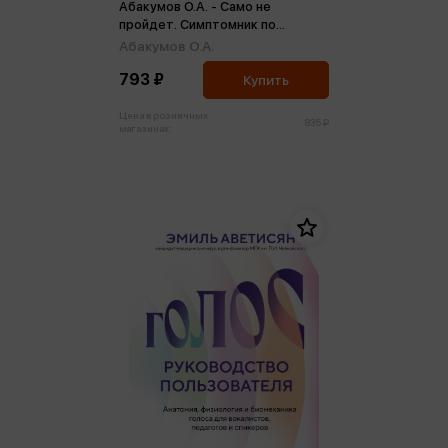
Абакумов О.А. - Само не
пройдет. Симптомник по
основным заболеваниям
Абакумов О.А.
793 ₽
Купить
Цена в розничных
835 ₽
магазинах: