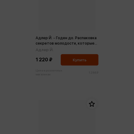
Адлер Й. - Годен до. Распаковка
секретов молодости, которые
отучат тело стареть
Адлер Й.
1 220 ₽
Купить
Цена в розничных
1 284 ₽
магазинах: