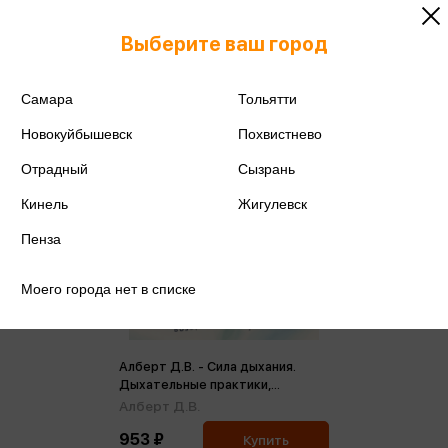
Выберите ваш город
Самара
Тольятти
Новокуйбышевск
Похвистнево
Отрадный
Сызрань
Кинель
Жигулевск
Пенза
Моего города нет в списке
Алберт Д.В. - Сила дыхания.
Дыхательные практики,
которые меняют тело, эмоции и
Алберт Д.В.
жизнь
953 ₽
Купить