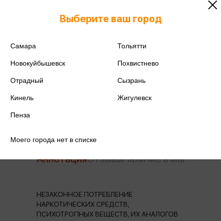
ISBN
978-5-04-201864-0
Выберите ваш город
Издательство
Эксмо
Самара
Тольятти
Год издания
2024
Новокуйбышевск
Похвистнево
Количество страниц
480
Отрадный
Сызрань
Автор
Гравицкий А.
Кинель
Жигулевск
Пенза
Моего города нет в списке
Аннотация
Отзывы
Наличие в магазинах
НЕЗАКОННОЕ ПОТРЕБЛЕНИЕ
НАРКОТИЧЕСКИХ СРЕДСТВ,
ПСИХОТРОПНЫХ ВЕЩЕСТВ, ИХ АНАЛОГОВ