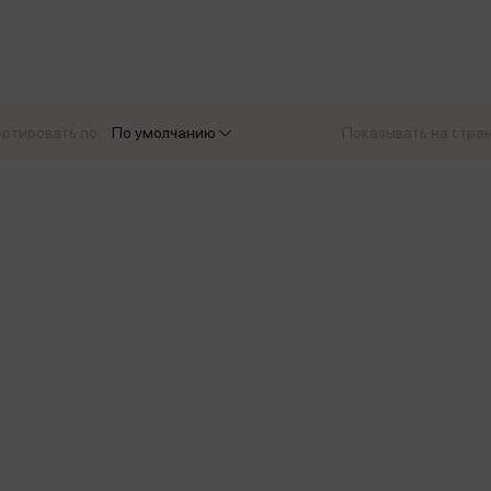
еры
Эксмо
Игрушки для малышей
Питер
рма
Мальчики
ое
АСТ
ые изделия
Настольные и развивающие игры
Азбука
Спорт и активный отдых
ртировать по:
По умолчанию
Показывать на стра
Росмэн
Творчество
кальное
дложение от
иды