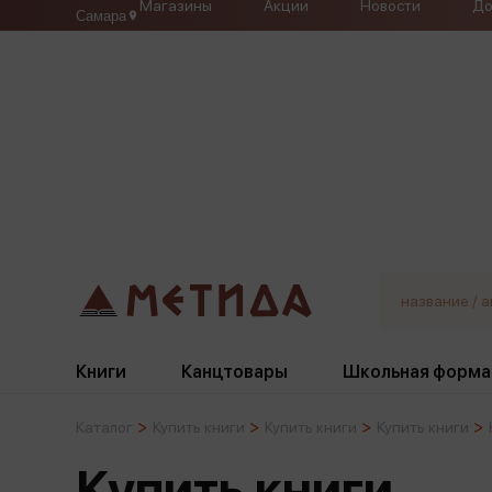
Магазины
Акции
Новости
До
Самара
Книги
Канцтовары
Школьная форма
Каталог
Купить книги
Купить книги
Купить книги
Жанры
Подбор
Бумажная продукция
Галстуки, банты
Купить книги
Глобусы
Для девочек