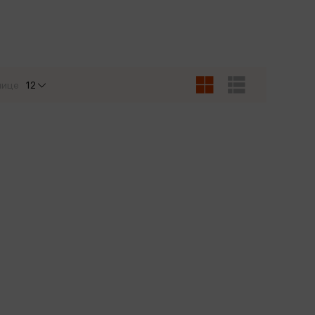
Сувениры
Фототовары
нице
12