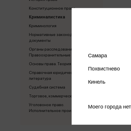
Конституционное право
Криминалистика
Криминология
Нормативные законодательные
документы
Органы расследования.
Самара
Правоохранительные органы
Основы права. Теория права
Похвистнево
Справочная юридическая
литература
Кинель
Судебная система
Торговое, коммерческое право
Уголовоное право.
Моего города нет
Исполнительное производство