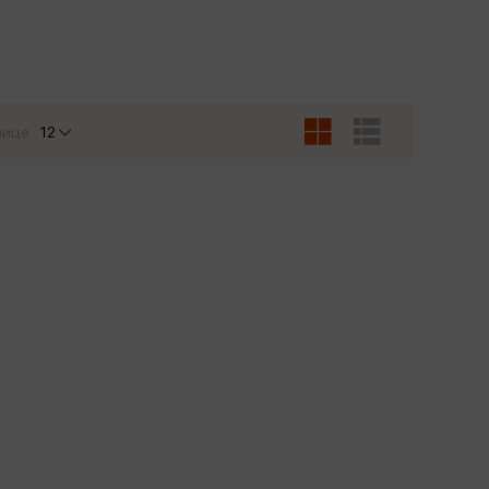
Сувениры
Фототовары
нице
12