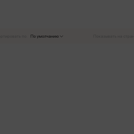
еры
Эксмо
Игрушки для малышей
Питер
рма
Мальчики
ое
АСТ
ые изделия
Настольные и развивающие игры
Азбука
Спорт и активный отдых
ртировать по:
По умолчанию
Показывать на стра
Росмэн
Творчество
кальное
дложение от
иды