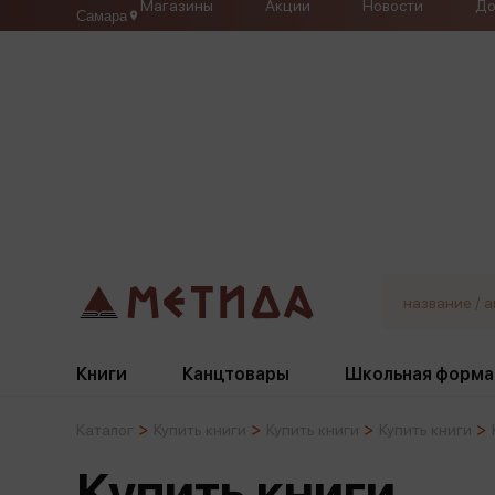
Магазины
Акции
Новости
До
Самара
Книги
Канцтовары
Школьная форма
Каталог
Купить книги
Купить книги
Купить книги
Жанры
Подбор
Бумажная продукция
Галстуки, банты
Купить книги
Глобусы
Для девочек