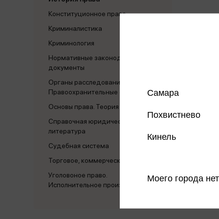
Конституционное право
Криминалистика
Криминология
Нормативные законодательные
документы
Органы расследования.
Самара
Правоохранительные органы
Основы права. Теория права
Похвистнево
Справочная юридическая
литература
Кинель
Судебная система
Торговое, коммерческое право
Уголовоное право.
Моего города нет
Исполнительное производство