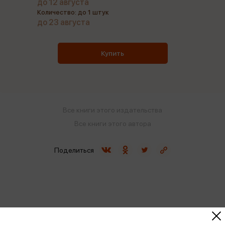
до 12 августа
Количество: до 1 штук
до 23 августа
Купить
Все книги этого издательства
Все книги этого автора
Поделиться
ISBN
978-5-600-03887-5