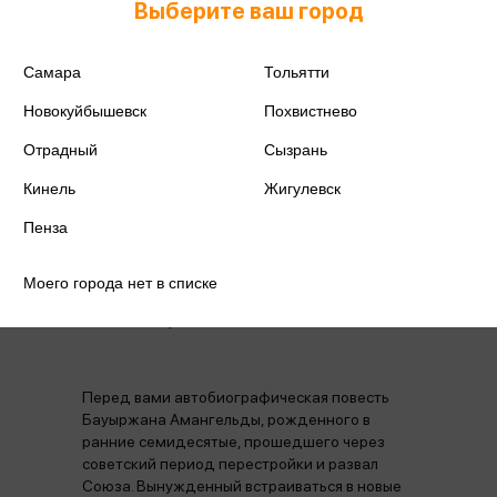
Выберите ваш город
Издательство
Бомбора
Год издания
2024
Самара
Тольятти
Новокуйбышевск
Похвистнево
Количество страниц
256
Отрадный
Сызрань
Автор
Амангельды Б.
Кинель
Жигулевск
Пенза
Моего города нет в списке
Аннотация
Отзывы
Наличие в магазинах
Перед вами автобиографическая повесть
Бауыржана Амангельды, рожденного в
ранние семидесятые, прошедшего через
советский период перестройки и развал
Союза. Вынужденный встраиваться в новые