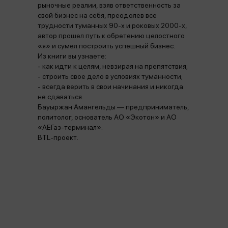
рыночные реалии, взяв ответственность за
свой бизнес на себя, преодолев все
трудности туманных 90-х и роковых 2000-х,
автор прошел путь к обретению целостного
«я» и сумел построить успешный бизнес.
Из книги вы узнаете:
- как идти к целям, невзирая на препятствия;
- строить свое дело в условиях туманности;
- всегда верить в свои начинания и никогда
не сдаваться.
Бауыржан Амангельды — предприниматель,
политолог, основатель АО «Экотон» и АО
«АЕГаз-терминал».
BTL-проект.