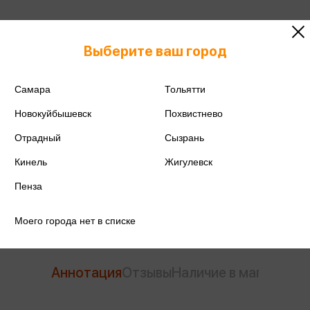
Выберите ваш город
ISBN
978-5-04-192680-9
Издательство
Эксмо
Самара
Тольятти
Новокуйбышевск
Похвистнево
Год издания
2024
Отрадный
Сызрань
Количество страниц
272
Кинель
Жигулевск
Автор
Аазизния А.
Пенза
Моего города нет в списке
Аннотация
Отзывы
Наличие в магазинах