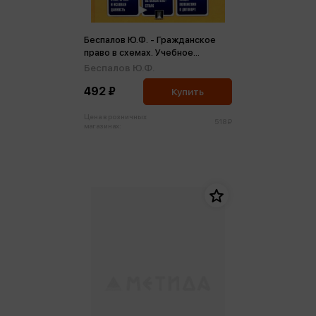
Беспалов Ю.Ф. - Гражданское
право в схемах. Учебное
пособие
Беспалов Ю.Ф.
492 ₽
Купить
Цена в розничных
518 ₽
магазинах: