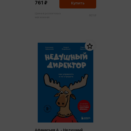
761 ₽
Купить
Цена в розничных
801 ₽
магазинах:
Афанасьев А. - Недушный