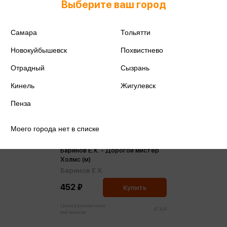
Выберите ваш город
Самара
Тольятти
Новокуйбышевск
Похвистнево
Отрадный
Сызрань
Кинель
Жигулевск
Пенза
Моего города нет в списке
Баринов Е.Х. - Дорогой мистер
Холмс (м)
Баринов Е.Х.
452 ₽
Купить
Цена в розничных
476 ₽
магазинах: