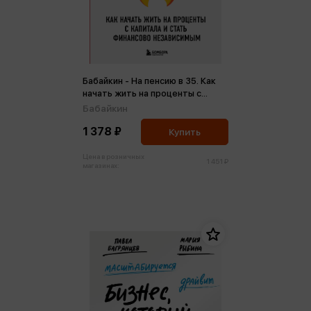
Бабайкин - На пенсию в 35. Как
начать жить на проценты с
капитала и стать финансово
Бабайкин
независимым
1 378 ₽
Купить
Цена в розничных
1 451 ₽
магазинах: