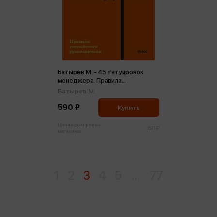
Батырев М. - 45 татуировок
менеджера. Правила
российского руководителя (м)
Батырев М.
590 ₽
Купить
Цена в розничных
621 ₽
магазинах:
1
2
3
4
5
...
77