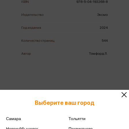
ISBN
978-5-04-193268-8
Издательство
Эксмо
Год издания
2024
Количество страниц
544
Автор
Томфорд Л.
Аннотация
Отзывы
Наличие в магазинах
Выберите ваш город
НЕЗАКОННОЕ ПОТРЕБЛЕНИЕ
Самара
НАРКОТИЧЕСКИХ СРЕДСТВ,
Тольятти
ПСИХОТРОПНЫХ ВЕЩЕСТВ, ИХ АНАЛОГОВ
Новокуйбышевск
Похвистнево