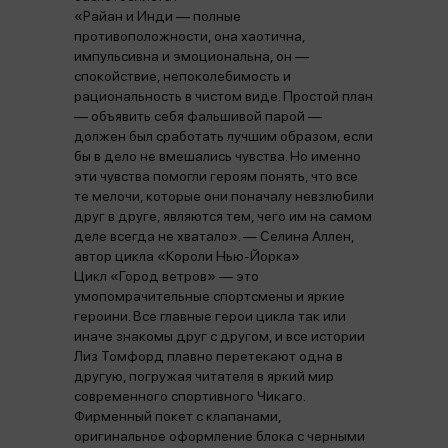
«Райан и Инди — полные
противоположности, она хаотична,
импульсивна и эмоциональна, он —
спокойствие, непоколебимость и
рациональность в чистом виде. Простой план
— объявить себя фальшивой парой —
должен был сработать лучшим образом, если
бы в дело не вмешались чувства. Но именно
эти чувства помогли героям понять, что все
те мелочи, которые они поначалу невзлюбили
друг в друге, являются тем, чего им на самом
деле всегда не хватало». — Селина Аллен,
автор цикла «Короли Нью-Йорка»
Цикл «Город ветров» — это
умопомрачительные спортсмены и яркие
героини. Все главные герои цикла так или
иначе знакомы друг с другом, и все истории
Лиз Томфорд плавно перетекают одна в
другую, погружая читателя в яркий мир
современного спортивного Чикаго.
Фирменный покет с клапанами,
оригинальное оформление блока с черными