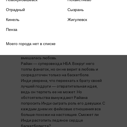
ПРИЧИНЯЕТ ВРЕД ЗДОРОВЬЮ, ИХ
НЕЗАКОННЫЙ ОБОРОТ ЗАПРЕЩЕН И
Отрадный
Сызрань
ВЛЕЧЕТ УСТАНОВЛЕННУЮ
ЗАКОНОДАТЕЛЬСТВОМ
Кинель
Жигулевск
ОТВЕТСТВЕННОСТЬ.
Пенза
ОТ АВТОРА БЕСТСЕЛЛЕРА «МИЛЯ НАД
ЗЕМЛЕЙ»!
Вторая часть цикла «Город ветров».
Моего города нет в списке
Фейковые отношения с красивым
баскетболистом? Все шло по плану, пока не
вмешалась любовь.
Райан — суперзвезда НБА. Вокруг него
толпы фанаток, но он не верит в любовь и
сосредоточен только на баскетболе.
Инди уверена, что переехать к брату своей
лучшей подруги — отвратительная идея,
ведь он терпеть ее не может. Но
обстоятельства вынуждают Райана
попросить Инди сыграть роль его девушки. С
каждым днем их фейковые отношения все
больше похожи на настоящие. Сможет ли
Инди растопить ледяное сердце
баскетболиста?