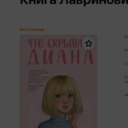
Дом. Быт. Досуг. Эзотеризм
Бестселл
Калькуляторы
Для мальчиков
Литература для детей
Новинки
Канцтовары прочие
Спортивная фо
Популярная психология
Популярн
Обложки, архивы
Чулочно-носочн
Религия
Бестселлер
Офисные принадлежности
I
Техника. Медицина
Папки
Учебная литература
И
Пишущие принадлежности
Художественная литература
Сумки, рюкзаки, портфели, пеналы
Уни
Экономика. Право
Г
Счетный материал
пре
Творчество, хобби
К
Мет
с
Чертежные принадлежности
А