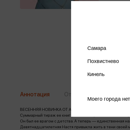
Самара
Похвистнево
Кинель
Аннотация
Отзывы
Наличие в 
Моего города нет
ВЕСЕННЯЯ НОВИНКА ОТ АСИ ЛАВРИНОВИЧ, САМОГО П
Суммарный тираж ее книг уже более 1,6 МИЛЛИОНОВ пр
Он был ее врагом с детства. А теперь — единственная н
Девятнадцатилетняя Настя привыкла жить в тени своей 