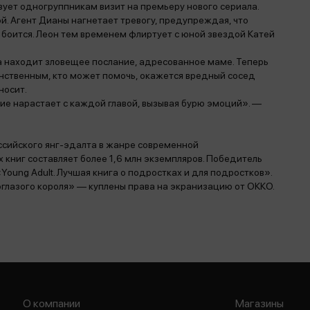
зует одногруппникам визит на премьеру нового сериала.
. Агент Дианы нагнетает тревогу, предупреждая, что
о боится. Леон тем временем флиртует с юной звездой Катей
а находит зловещее послание, адресованное маме. Теперь
нственным, кто может помочь, окажется вредный сосед
носит.
 нарастает с каждой главой, вызывая бурю эмоций». —
ссийского янг-эдалта в жанре современной
книг составляет более 1,6 млн экземпляров. Победитель
Young Adult. Лучшая книга о подростках и для подростков».
глазого короля» — куплены права на экранизацию от ОККО.
О компании
Магазины