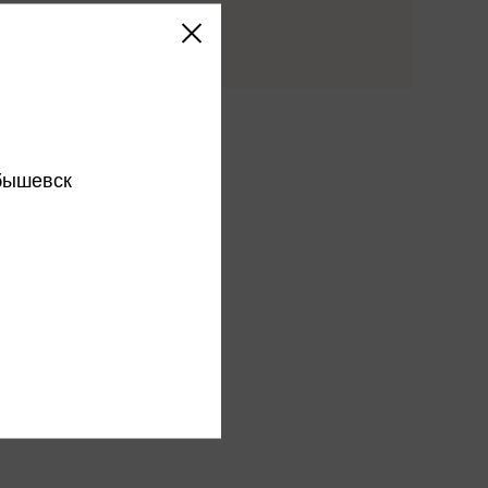
Купить
этого издательства
этого автора
бышевск
ся