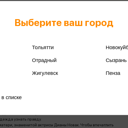
Выберите ваш город
Все книги 
Все книги 
Тольятти
Новокуй
Поделить
Отрадный
Сызрань
Жигулевск
Пенза
магазинах
 в списке
ОПУЛЯРНОГО СОВРЕМЕННОГО ЯНГ-ЭДАЛТ АВТОРА!
оданных экземпляров!
адежда узнать правду.
матери, знаменитой актрисы Дианы Новак. Чтобы впечатлить