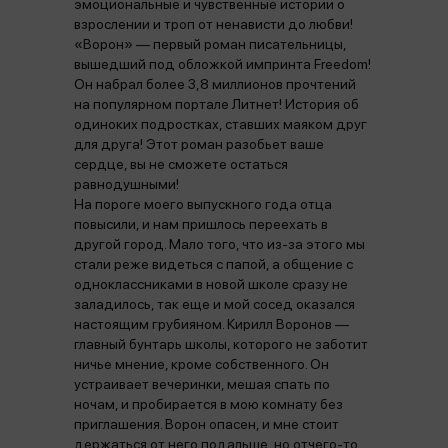
эмоциональные и чувственные истории о
взрослении и троп от ненависти до любви!
«Ворон» — первый роман писательницы,
вышедший под обложкой импринта Freedom!
Он набрал более 3,8 миллионов прочтений
на популярном портале Литнет! История об
одиноких подростках, ставших маяком друг
для друга! Этот роман разобьет ваше
сердце, вы не сможете остаться
равнодушными!
На пороге моего выпускного года отца
повысили, и нам пришлось переехать в
другой город. Мало того, что из-за этого мы
стали реже видеться с папой, а общение с
одноклассниками в новой школе сразу не
заладилось, так еще и мой сосед оказался
настоящим грубияном. Кирилл Воронов —
главный бунтарь школы, которого не заботит
ничье мнение, кроме собственного. Он
устраивает вечеринки, мешая спать по
ночам, и пробирается в мою комнату без
приглашения. Ворон опасен, и мне стоит
держаться от него подальше, но отчего-то