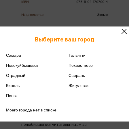
ISBN
978-5-04-179790-4
Издательство
Эксмо
Год издания
2026
Выберите ваш город
Количество страниц
512
Автор
Грин Э.
Самара
Тольятти
Новокуйбышевск
Похвистнево
Отрадный
Сызрань
Кинель
Жигулевск
Аннотация
Отзывы
Наличие в магазинах
Пенза
Моего города нет в списке
Сенсационный молодежный роман о первой
любви от Эмилии Грин, автора,
полюбившегося читательницам за