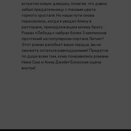
встретил новую девушку, полагая, что давно
забыл предательницу с глазами цвета
горного хрусталя. Но наши пути снова
пересеклись, когда я увидел Алину в
ресторане, принадлежащем моему брату…
Роман «Лебедь» набрал более 3 миллионов
прочтений на популярном портале Литнет!
Этот роман разобьет ваше сердце, вы не
сможете остаться равнодушными! Придется
по душе всем тем, кому понравились романы
Ники Сью и Анны Джейн! Бонусная сцена
внутри!