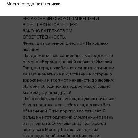
НАРКОТИЧЕСКИХ СРЕДСТВ,
Моего города нет в списке
ПСИХОТРОПНЫХ ВЕЩЕСТВ, ИХ АНАЛОГОВ
ПРИЧИНЯЕТ ВРЕД ЗДОРОВЬЮ, ИХ
НЕЗАКОННЫЙ ОБОРОТ ЗАПРЕЩЕН И
ВЛЕЧЕТ УСТАНОВЛЕННУЮ
ЗАКОНОДАТЕЛЬСТВОМ
ОТВЕТСТВЕННОСТЬ.
Финал драматичной дилогии «На крыльях
любви»!
Продолжение сенсационного молодежного
романа «Ворон» о первой любви от Эмилии
Грин, автора, полюбившегося читательницам
за эмоциональные и чувственные истории о
взрослении и троп «от ненависти до любви»!
История об одиноких подростках, ставших
маяком друг для друга!
Наша любовь закончилась, не успев начаться.
Алина предала меня, сбежала, оставив без
объяснений. С тех пор прошло пять лет. Я
больше не тот одинокий сломленный парень
из интерната. Отучившись за границей, я
вернулся в Москву. Возглавил одно из
подразделений семейного бизнеса и