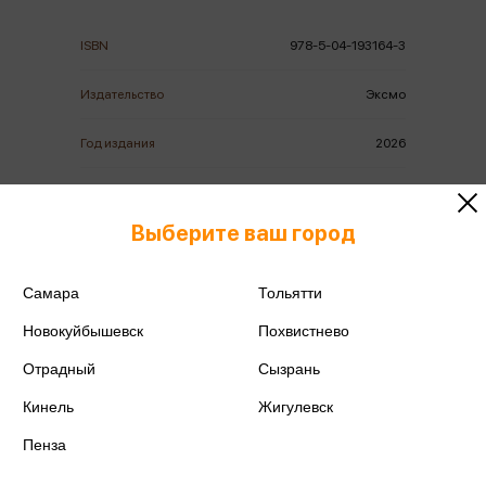
ISBN
978-5-04-193164-3
Издательство
Эксмо
Год издания
2026
Количество страниц
448
Выберите ваш город
Автор
Грин Э.
Самара
Тольятти
Новокуйбышевск
Похвистнево
Отрадный
Сызрань
Аннотация
Отзывы
Наличие в магазинах
Кинель
Жигулевск
Пенза
НЕЗАКОННОЕ ПОТРЕБЛЕНИЕ