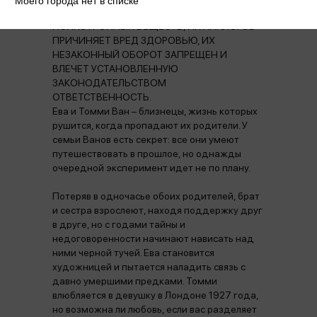
Моего города нет в списке
НАРКОТИЧЕСКИХ СРЕДСТВ,
ПСИХОТРОПНЫХ ВЕЩЕСТВ, ИХ АНАЛОГОВ
ПРИЧИНЯЕТ ВРЕД ЗДОРОВЬЮ, ИХ
НЕЗАКОННЫЙ ОБОРОТ ЗАПРЕЩЕН И
ВЛЕЧЕТ УСТАНОВЛЕННУЮ
ЗАКОНОДАТЕЛЬСТВОМ
ОТВЕТСТВЕННОСТЬ.
Ева и Томми Ван – близнецы, жизнь которых
рушится, когда пропадают их родители. У
семьи Ванов есть секрет: все они умеют
путешествовать в прошлое, но однажды
очередной эксперимент идет не по плану.
Потеряв в одночасье обоих родителей, брат
и сестра взрослеют, находя поддержку друг
в друге, но с годами тайны и
недоговоренности начинают нависать над
ними черной тучей. Ева становится
художницей и пытается наладить связь с
давно умершими предками. Томми
влюбляется в девушку в Лондоне 1927 года,
но возможна ли любовь, если вас разделяет