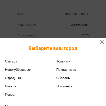
ISBN
978-5-0058-0651-2
Издательство
Дом историй
Год издания
2025
Количество страниц
416
Выберите ваш город
Автор
Вантэчават П.
Самара
Тольятти
Новокуйбышевск
Похвистнево
Отрадный
Сызрань
Кинель
Жигулевск
Аннотация
Отзывы
Наличие в магазинах
Пенза
НЕЗАКОННОЕ ПОТРЕБЛЕНИЕ