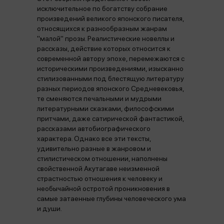
исключительное по богатству собрание
произведений великого японского писателя,
относящихся к разнообразным жанрам
"малой" прозы. Реалистические новеллы и
рассказы, действие которых относится к
современной автору эпохе, перемежаются с
историческими произведениями, изысканно
стилизованными под блестящую литературу
разных периодов японского Средневековья,
те сменяются печальными и мудрыми
литературными сказками, философскими
притчами, даже сатирической фантастикой,
рассказами автобиографического
характера. Однако все эти тексты,
удивительно разные в жанровом и
стилистическом отношении, наполнены
свойственной Акутагаве неизменной
страстностью отношения к человеку и
необычайной остротой проникновения в
самые затаенные глубины человеческого ума
и души.