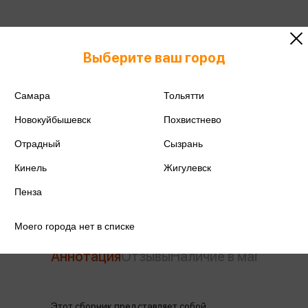
ISBN
978-5-17-136772-5
Выберите ваш город
Издательство
АСТ
Самара
Тольятти
Год издания
2026
Новокуйбышевск
Похвистнево
Количество страниц
512
Отрадный
Сызрань
Автор
Акутагава Р.
Кинель
Жигулевск
Пенза
Моего города нет в списке
Аннотация
Отзывы
Наличие в магазинах
Этот сборник представляет собой