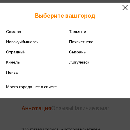
Выберите ваш город
ISBN
978-5-389-12748-7
Издательство
Азбука
Самара
Тольятти
Новокуйбышевск
Похвистнево
Год издания
2024
Отрадный
Сызрань
Количество страниц
544
Кинель
Жигулевск
Автор
Адамс Р.
Пенза
Моего города нет в списке
Аннотация
Отзывы
Наличие в магазинах
"Обитатели холмов" - история искателей