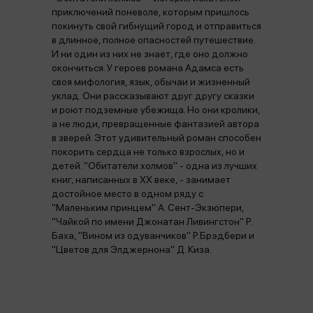
приключений поневоле, которым пришлось
покинуть свой гибнущий город и отправиться
в длинное, полное опасностей путешествие.
И ни один из них не знает, где оно должно
окончиться. У героев романа Адамса есть
своя мифология, язык, обычаи и жизненный
уклад. Они рассказывают друг другу сказки
и роют подземные убежища. Но они кролики,
а не люди, превращенные фантазией автора
в зверей. Этот удивительный роман способен
покорить сердца не только взрослых, но и
детей. "Обитатели холмов" - одна из лучших
книг, написанных в XX веке, - занимает
достойное место в одном ряду с
"Маленьким принцем" А. Сент-Экзюпери,
"Чайкой по имени Джонатан Ливингстон" Р.
Баха, "Вином из одуванчиков" Р.Брэдбери и
"Цветов для Элджернона" Д. Киза.