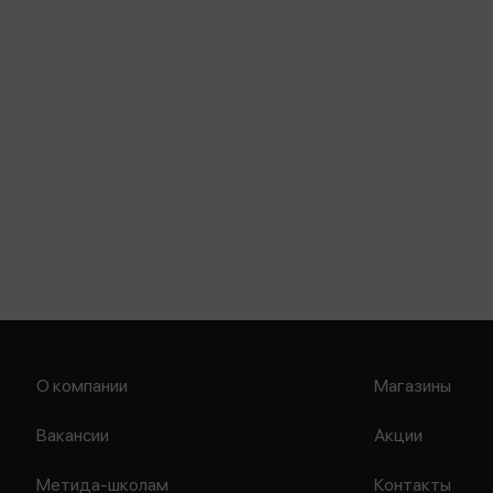
О компании
Магазины
Вакансии
Акции
Метида-школам
Контакты