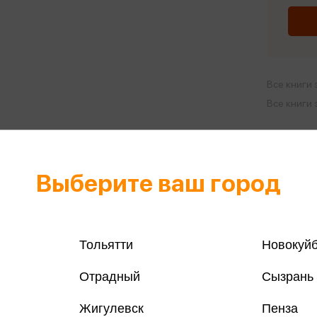
Все книги 
Все книги 
Поделить
Выберите ваш город
магазинах
Тольятти
Новокуй
, ПСИХОТРОПНЫХ ВЕЩЕСТВ, ИХ АНАЛОГОВ ПРИЧИНЯЕТ
Отрадный
Сызрань
Н И ВЛЕЧЕТ УСТАНОВЛЕННУЮ ЗАКОНОДАТЕЛЬСТВОМ
Жигулевск
Пенза
треча с героями романа «Шоколад».