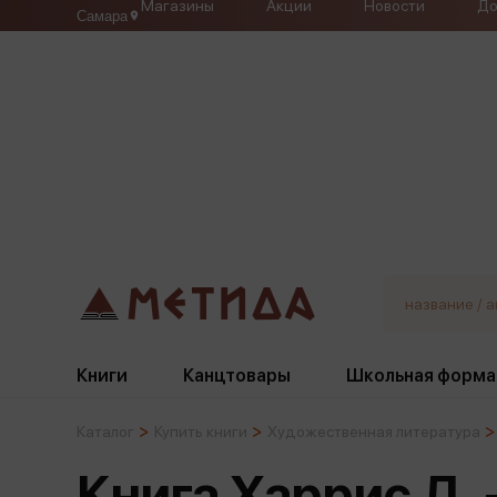
Магазины
Акции
Новости
До
Самара
Книги
Канцтовары
Школьная форма
Каталог
Купить книги
Художественная литература
Жанры
Подбор
Бумажная продукция
Галстуки, банты
Книга Харрис Д.
Глобусы
Для девочек