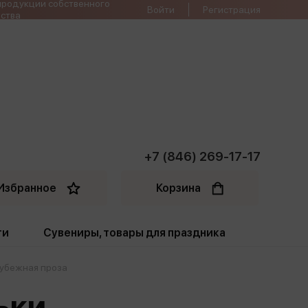
продукции собственного
Войти
Регистрация
ства
+7 (846) 269-17-17
Избранное
Корзина
ти
Сувениры, товары для праздника
убежная проза
ти
Открытки. Грамоты
ьки
Пакеты