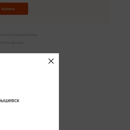
Купить
этого издательства
этого автора
ся
бышевск