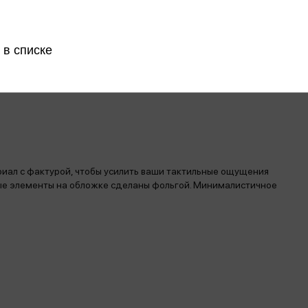
рь они живут в квартирке над маленькой шоколадной лавкой
Монмартра. Их спокойствие нарушит Зози де л’Альба —
воей воле и крадет их личности. Ее новая цель – Вианн
ием Зози девочка вспомнит то, что Вианн пыталась от нее
 в списке
рить, и о враге, который знает тебя лучше, чем ты сама — и
риал с фактурой, чтобы усилить ваши тактильные ощущения
ые элементы на обложке сделаны фольгой. Минималистичное