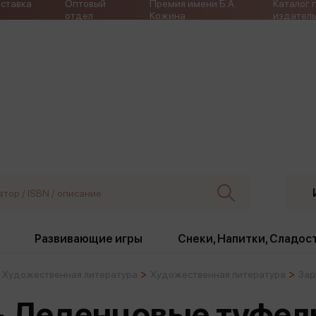
ставка
Оптовый
Премия имени Б.А.
Каталог 
отдел
Кожина
издатель
Развивающие игры
Снеки, Напитки, Сладос
Художественная литература
Художественная литература
Зар
ки
Издательства
, жабо, ремни
Девочки
Снеки, Напитки, Сладос
 - Леденцовые туфел
Игрушки антистресс