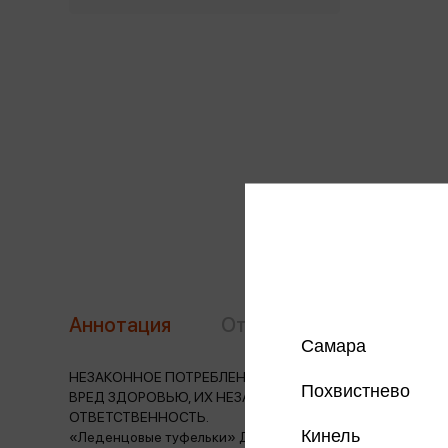
Аннотация
Отзывы
Наличие в 
Самара
НЕЗАКОННОЕ ПОТРЕБЛЕНИЕ НАРКОТИЧЕСКИХ СРЕДСТВ
Похвистнево
ВРЕД ЗДОРОВЬЮ, ИХ НЕЗАКОННЫЙ ОБОРОТ ЗАПРЕЩЕ
ОТВЕТСТВЕННОСТЬ.
Кинель
«Леденцовые туфельки» Джоанн Харрис — это новая вс