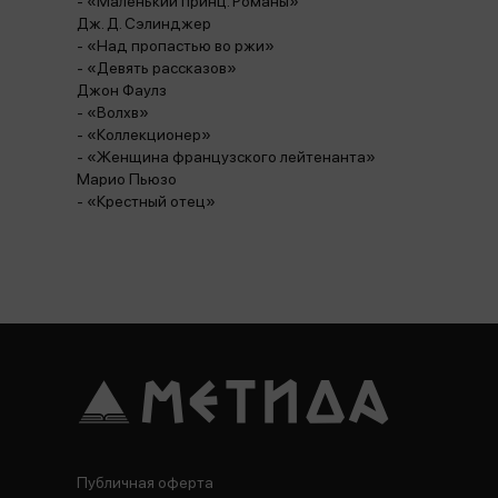
- «Маленький принц. Романы»
Дж. Д. Сэлинджер
- «Над пропастью во ржи»
- «Девять рассказов»
Джон Фаулз
- «Волхв»
- «Коллекционер»
- «Женщина французского лейтенанта»
Марио Пьюзо
- «Крестный отец»
Публичная оферта