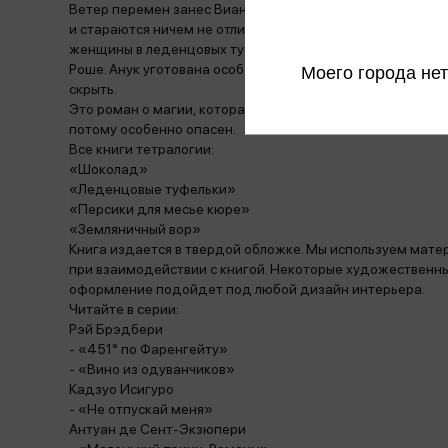
Ветер перемен занес Вианн и ее дочерей в Париж. Тепе
и стараются ничем не отличаться от других обитателей 
женщины в леденцовых туфельках. Она подчиняет людей с
Роше. Анук уготована особая роль в этой игре. Под влиян
Моего города нет
скрыть.
Это роман о магии, которая не исчезает, если в нее не ве
потому особенно опасен.
Все книги тетралогии:
«Шоколад»
«Леденцовые туфельки»
«Персики для месье кюре»
«Земляничный вор»
Книга издается в твердой обложке. Мы используем мате
при взаимодействии с книгой. Некоторые художественн
оформление подойдет под любой дизайн интерьера.
Читайте в серии:
Рэй Брэдбери
- «451° по Фаренгейту»
- «Вино из одуванчиков»
Кадзуо Исигуро
- «Не отпускай меня»
Антуан де Сент-Экзюпери