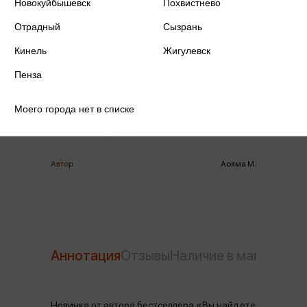
Новокуйбышевск
Похвистнево
Отрадный
Сызрань
ISBN
978-5-00250-157-1
Кинель
Жигулевск
Издательство
Манн, Иванов и Фербер
Пенза
Год издания
2026
Моего города нет в списке
Количество страниц
192
Автор
Аояма М.
Аннотация
Отзывы
Наличие в магазинах
Новинка от автора бестселлера «Вы найдете