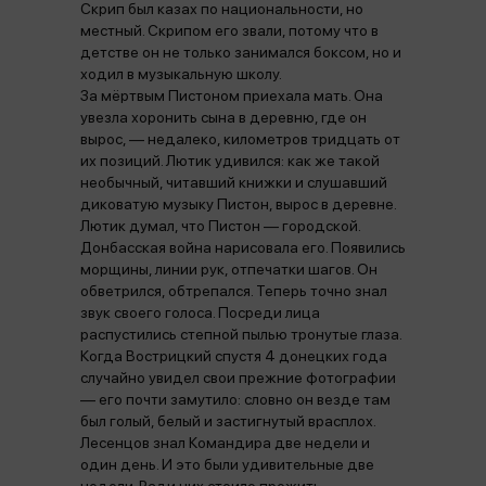
Скрип был казах по национальности, но
местный. Скрипом его звали, потому что в
детстве он не только занимался боксом, но и
ходил в музыкальную школу.
За мёртвым Пистоном приехала мать. Она
увезла хоронить сына в деревню, где он
вырос, — недалеко, километров тридцать от
их позиций. Лютик удивился: как же такой
необычный, читавший книжки и слушавший
диковатую музыку Пистон, вырос в деревне.
Лютик думал, что Пистон — городской.
Донбасская война нарисовала его. Появились
морщины, линии рук, отпечатки шагов. Он
обветрился, обтрепался. Теперь точно знал
звук своего голоса. Посреди лица
распустились степной пылью тронутые глаза.
Когда Вострицкий спустя 4 донецких года
случайно увидел свои прежние фотографии
— его почти замутило: словно он везде там
был голый, белый и застигнутый врасплох.
Лесенцов знал Командира две недели и
один день. И это были удивительные две