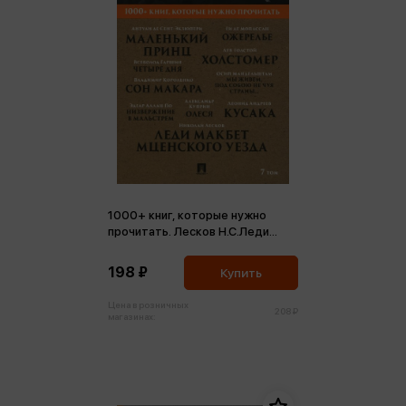
1000+ книг, которые нужно
прочитать. Лесков Н.С.Леди
Макбет Мценского уезда и др.
Том 7 (м,мини)
198 ₽
Купить
Цена в розничных
208 ₽
магазинах: