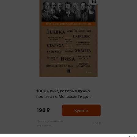
1000+ книг, которые нужно
прочитать. Мопассан Ги де
Пышка и др. Том 8 (м,мини)
198 ₽
Купить
Цена в розничных
208 ₽
магазинах: