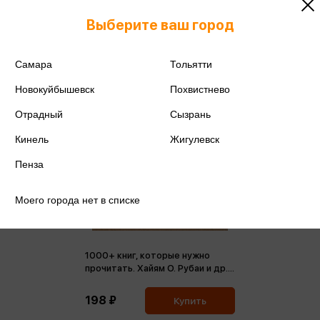
Выберите ваш город
Самара
Тольятти
Новокуйбышевск
Похвистнево
Отрадный
Сызрань
Кинель
Жигулевск
Пенза
Моего города нет в списке
1000+ книг, которые нужно
прочитать. Хайям О. Рубаи и др.
Том 6 (м,мини)
198 ₽
Купить