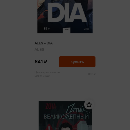
ALES - DIA
ALES
841 ₽
Купить
Цена в розничных
885 ₽
магазинах: