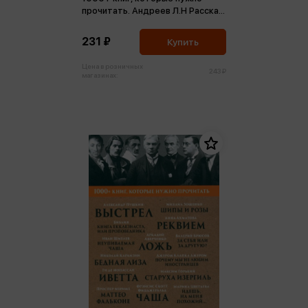
прочитать. Андреев Л.Н Рассказ
о семи повешенных и др. Том 10
(м,мини)
231 ₽
Купить
Цена в розничных
243 ₽
магазинах: