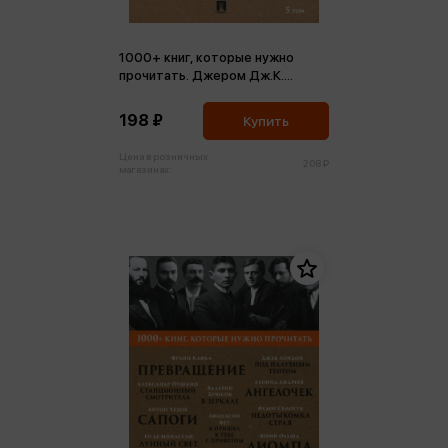
1000+ книг, которые нужно
прочитать. Джером Дж.К.
Почему мы не любим
иностранцев и др. Том 5 (м,мини)
198 ₽
Купить
Цена в розничных
208 ₽
магазинах: