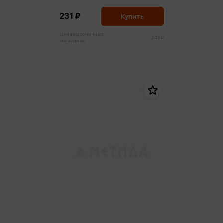
др. Том 9 (м,мини)
231 ₽
Купить
Цена в розничных
243 ₽
магазинах: