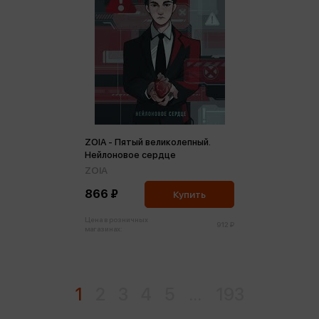
ZOIA - Пятый великолепный.
Нейлоновое сердце
ZOIA
866 ₽
Купить
Цена в розничных
912 ₽
магазинах:
1
2
3
4
5
...
193