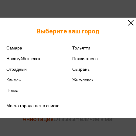
ISBN
978-5-04-184781-4
Выберите ваш город
Издательство
Эксмо
Самара
Тольятти
Год издания
2023
Новокуйбышевск
Похвистнево
Количество страниц
64
Отрадный
Сызрань
Автор
Фасхутдинов Р.
Кинель
Жигулевск
Пенза
Моего города нет в списке
Аннотация
Отзывы
Наличие в магазинах