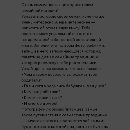
Стань самым настоящим хранителем
семейной истории!
Узнавать историю своей семьи, конечно же,
очень интересно. А еще интереснее —
написать об этом целую книгу! Тебе
представился уникальный шанс стать
автором своей собственной родословной
книги. Заполни этот альбом фотографиями,
запиши в него запоминающиеся истории,
памятные даты и семейные традиции, о
которых расскажут тебе родственники.
Узнай про свою семью как можно больше:
• Чем в твоем возрасте увлекались твои
родители?
• Где и когда родились бабушка и дедушка?
• Кем они работали?
• Кем мечтали стать?
• И многое другое!
Фотографии любимых питомцев, самые
яркие путешествия и совместные праздники
— ничего из этого не останется забытым и
будет оживать каждый раз, когда ты будешь