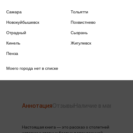
Самара
Тольятти
ISBN
978-5-235-05221-5
Новокуйбышевск
Похвистнево
Издательство
Молодая Гвардия
Отрадный
Сызрань
Год издания
2025
Кинель
Жигулевск
Количество страниц
528
Пенза
Автор
Бондаренко А.Ю.
Моего города нет в списке
Аннотация
Отзывы
Наличие в магазинах
Настоящая книга — это рассказ о столетней