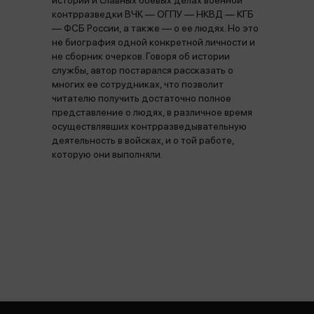
истории и славных боевых делах военной
контрразведки ВЧК — ОГПУ — НКВД — КГБ
— ФСБ России, а также — о ее людях. Но это
не биография одной конкретной личности и
не сборник очерков. Говоря об истории
службы, автор постарался рассказать о
многих ее сотрудниках, что позволит
читателю получить достаточно полное
представление о людях, в различное время
осуществлявших контрразведывательную
деятельность в войсках, и о той работе,
которую они выполняли.