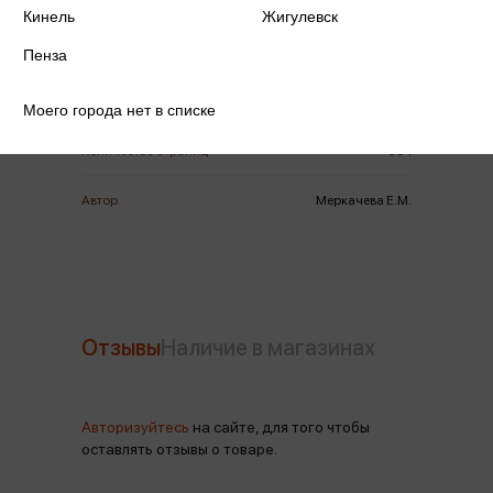
ISBN
978-5-4484-5193-5
Кинель
Жигулевск
Издательство
Вече
Пенза
Год издания
2024
Моего города нет в списке
Количество страниц
304
Автор
Меркачева Е.М.
Отзывы
Наличие в магазинах
Авторизуйтесь
на сайте, для того чтобы
оставлять отзывы о товаре.