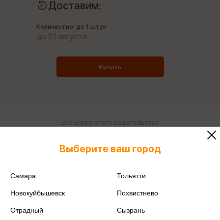
Доставим:
Количество: до 1 штук
до 21 августа
Купить
Все книги этого издательства
Все книги этого автора
Выберите ваш город
Поделиться
Самара
Тольятти
Новокуйбышевск
Похвистнево
Отрадный
Сызрань