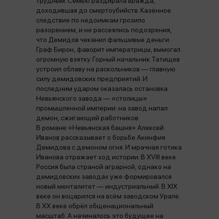
трудным. Семью раздирала вражда,
доходившая до смертоубийств. Казённое
следствие по недоимкам грозило
разорением, и не рассеялись подозрения,
что Демидов чеканил фальшивые деньги.
Граф Бирон, фаворит императрицы, вымогал
огромную взятку. Горный начальник Татищев
устроил облаву на раскольников — главную
силу демидовских предприятий. И
последним ударом оказалась остановка
Невьянского завода — «столицы»
промышленной империи: на завод напал
демон, сжигающий работников.
В романе «Невьянская башня» Алексей
Иванов рассказывает о борьбе Акинфия
Демидова с демоном огня. И мрачная готика
Иванова отражает ход истории. В XVIII веке
Россия была страной аграрной, однако на
демидовских заводах уже формировался
новый менталитет — индустриальный. В XIX
веке он воцарился на всём заводском Урале.
В XX веке обрёл общенациональный
масштаб. А начиналось это будущее на