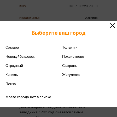
ISBN
978-5-00223-733-3
Издательство
Альпина
Год издания
2026
Выберите ваш город
Количество страниц
428
Самара
Тольятти
Автор
Иванов А.В.
Новокуйбышевск
Похвистнево
Отрадный
Сызрань
Кинель
Жигулевск
Пенза
Аннотация
Отзывы
Наличие в магазинах
Моего города нет в списке
Для Акинфия Демидова, знаменитого
заводчика, 1735 год оказался самым