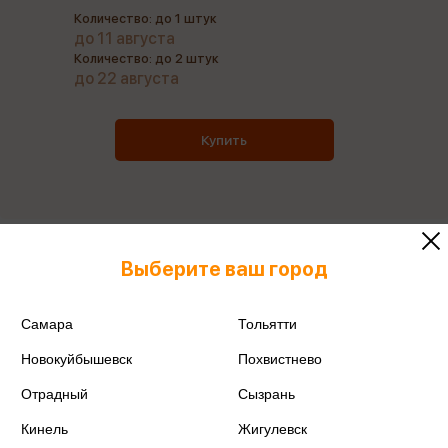
Количество: до 1 штук
до 11 августа
Количество: до 2 штук
до 22 августа
Купить
Все книги этого издательства
Выберите ваш город
Поделиться
Самара
Тольятти
Новокуйбышевск
Похвистнево
Отрадный
Сызрань
ISBN
978-5-392-42449-8
Кинель
Жигулевск