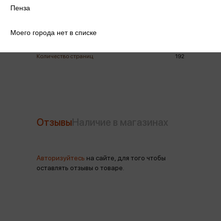
Пенза
Издательство
Проспект
Моего города нет в списке
Год издания
2025
Количество страниц
192
Отзывы
Наличие в магазинах
Авторизуйтесь
на сайте, для того чтобы
оставлять отзывы о товаре.