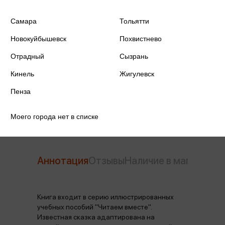
Самара
Тольятти
ISBN
978-5-8112-7817-6
Новокуйбышевск
Похвистнево
Издательство
Айрис-Пресс
Отрадный
Сызрань
Год издания
2025
Кинель
Жигулевск
Пенза
Количество страниц
32
Моего города нет в списке
Аннотация
Отзывы
Наличие в магазинах
Книга входит в серию иллюстрированных
учебных пособий "Читаем вместе".
Известная сказка адаптирована на