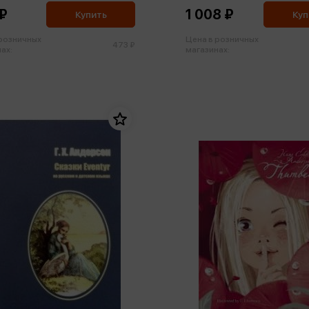
₽
1 008 ₽
Купить
Куп
 розничных
Цена в розничных
473 ₽
ах:
магазинах: