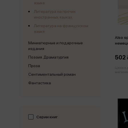
языке
Литература на прочих
иностранных языках
Литература на французском
языке
Also s
Миниатюрные и подарочные
немец
издания
502 
Поэзия. Драматургия
Проза
Цена в
магазин
Сентиментальный роман
Фантастика
Серии книг