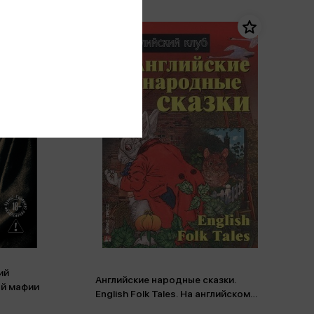
ий
Английские народные сказки.
ой мафии
English Folk Tales. На английском
языке (м)