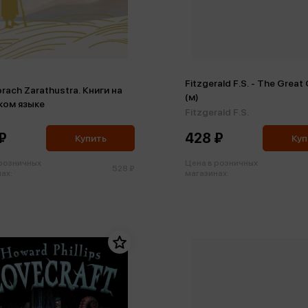
Fitzgerald F.S. - The Great
prach Zarathustra. Книги на
(м)
ком языке
Fitzgerald F.S.
₽
428 ₽
Купить
Куп
 розничных
Цена в розничных
528 ₽
ах:
магазинах: