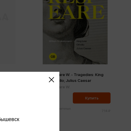
d Juliet
Shakespeare W. - Tragedies: King
Lear; Othello; Julius Caesar
Shakespeare W.
678 ₽
ить
Купить
Цена в розничных
350 ₽
714 ₽
магазинах:
бышевск