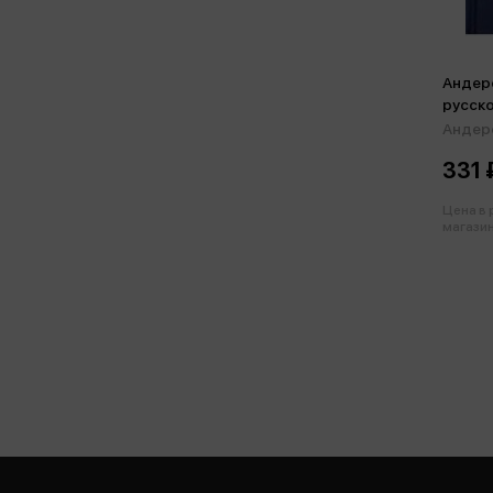
Андерс
русско
Андерс
331 
Цена в
магазин