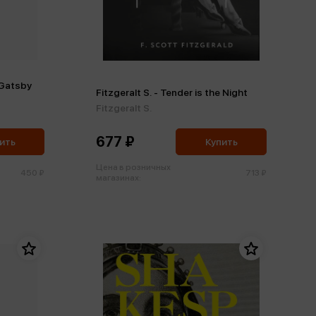
 Gatsby
Fitzgeralt S. - Tender is the Night
Fitzgeralt S.
677 ₽
ить
Купить
Цена в розничных
450 ₽
713 ₽
магазинах: