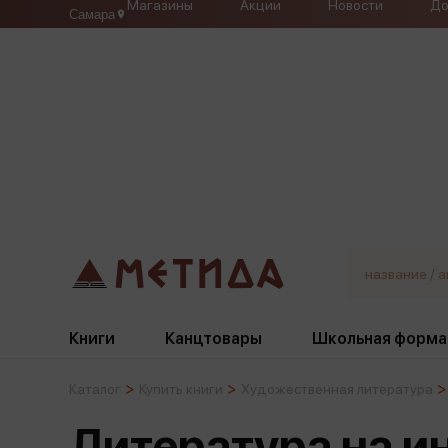
Магазины
Акции
Новости
До
Самара
Книги
Канцтовары
Школьная форма
Каталог
Купить книги
Художественная литература
Жанры
Подбор
Бумажная продукция
Галстуки, банты
Литература на и
Глобусы
Для девочек