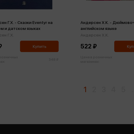
ен Г.Х. - Сказки Eventyr на
Андерсен Х.К. - Дюймовоч
м и датском языках
английском языке
ен Г.Х.
Андерсен Х.К.
₽
522 ₽
Купить
Куп
 розничных
Цена в розничных
348 ₽
ах:
магазинах:
1
2
3
4
5
.