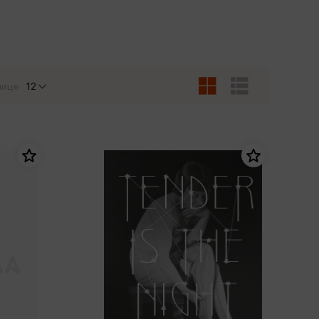
Сувениры
Фототовары
нице
12