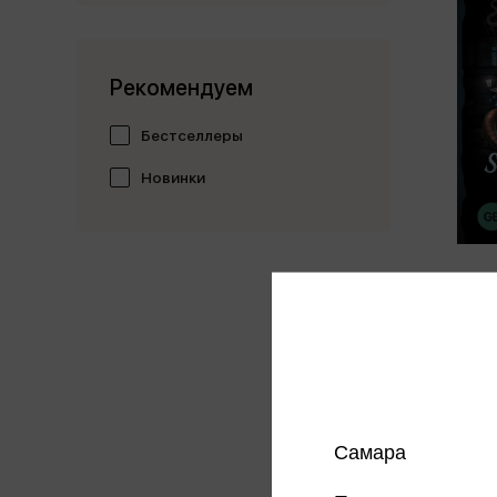
Рекомендуем
Бестселлеры
Новинки
Lovecr
Innsm
Lovecra
867 
Цена в
магазин
Самара