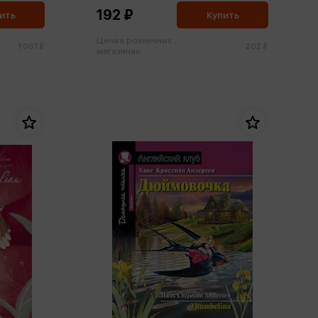
192 ₽
ить
Купить
Цена в розничных
1 061 ₽
202 ₽
магазинах: