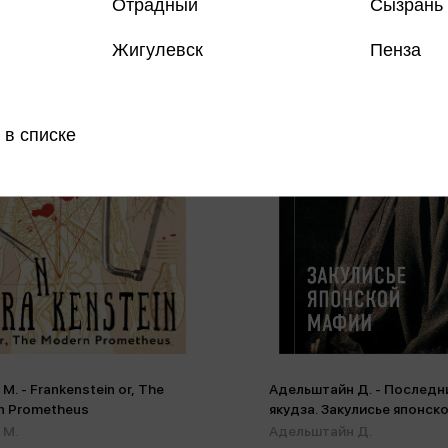
Отрадный
Сызрань
Жигулевск
Пенза
 в списке
 M. - Frankenstein or, The
Адельштайн Д. - Последн
n Prometheus
якудза. Закулисье японск
 M.
Адельштайн Д.