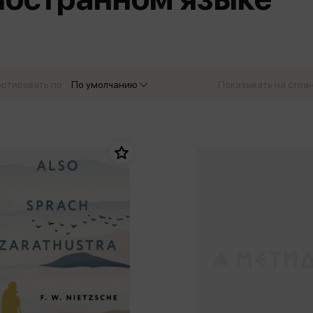
еры
Эксмо
Игрушки для малышей
Питер
рма
Мальчики
ое
АСТ
ые изделия
Настольные и развивающие игры
Азбука
Спорт и активный отдых
ртировать по:
По умолчанию
Показывать на стра
Росмэн
Творчество
кальное
дложение от
иды