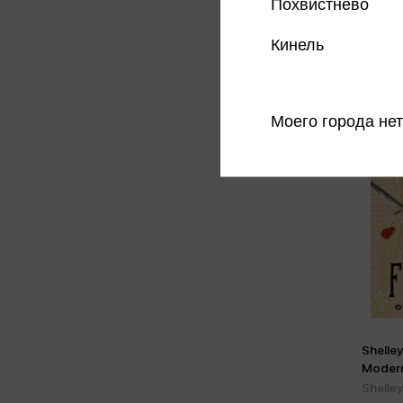
Похвистнево
Кинель
Моего города нет
Shelley
Moder
Shelley