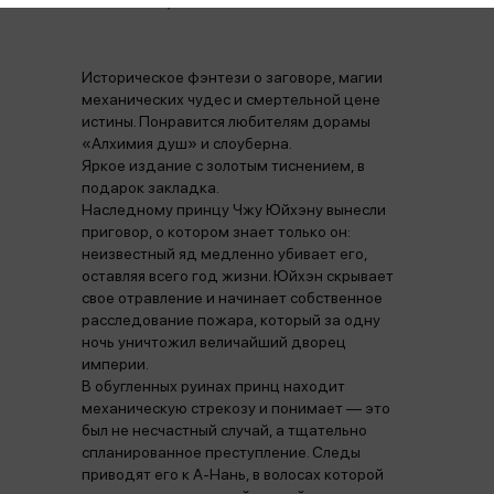
Историческое фэнтези о заговоре, магии
механических чудес и смертельной цене
истины. Понравится любителям дорамы
«Алхимия душ» и слоуберна.
Яркое издание с золотым тиснением, в
подарок закладка.
Наследному принцу Чжу Юйхэну вынесли
приговор, о котором знает только он:
неизвестный яд медленно убивает его,
оставляя всего год жизни. Юйхэн скрывает
свое отравление и начинает собственное
расследование пожара, который за одну
ночь уничтожил величайший дворец
империи.
В обугленных руинах принц находит
механическую стрекозу и понимает — это
был не несчастный случай, а тщательно
спланированное преступление. Следы
приводят его к А-Нань, в волосах которой