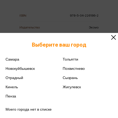
ISBN
978-5-04-226186-2
Издательство
Эксмо
Серия
Freedom. Сы Нань.
Бестселлеры китайской
Выберите ваш город
литературы
Год издания
2026
Самара
Тольятти
Новокуйбышевск
Похвистнево
Количество страниц
736
Отрадный
Сызрань
Автор
Цэцэ Ц.
Кинель
Жигулевск
Пенза
Моего города нет в списке
Аннотация
Отзывы
Наличие в магазинах