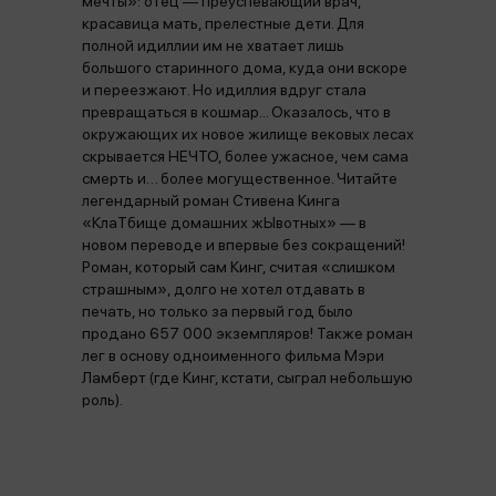
мечты»: отец — преуспевающий врач,
красавица мать, прелестные дети. Для
полной идиллии им не хватает лишь
большого старинного дома, куда они вскоре
и переезжают. Но идиллия вдруг стала
превращаться в кошмар... Оказалось, что в
окружающих их новое жилище вековых лесах
скрывается НЕЧТО, более ужасное, чем сама
смерть и… более могущественное. Читайте
легендарный роман Стивена Кинга
«КлаТбище домашних жЫвотных» — в
новом переводе и впервые без сокращений!
Роман, который сам Кинг, считая «слишком
страшным», долго не хотел отдавать в
печать, но только за первый год было
продано 657 000 экземпляров! Также роман
лег в основу одноименного фильма Мэри
Ламберт (где Кинг, кстати, сыграл небольшую
роль).