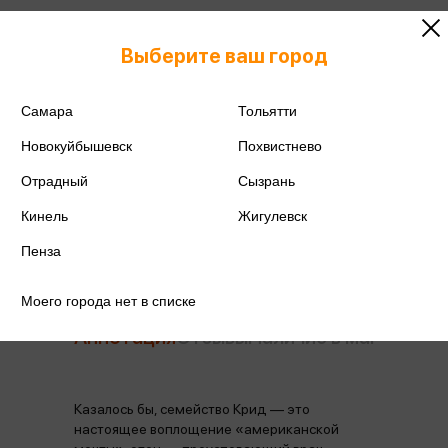
ISBN
978-5-17-099626-1
Выберите ваш город
Издательство
АСТ
Самара
Тольятти
Год издания
2026
Новокуйбышевск
Похвистнево
Количество страниц
480
Отрадный
Сызрань
Автор
Кинг С.
Кинель
Жигулевск
Пенза
Моего города нет в списке
Аннотация
Отзывы
Наличие в магазинах
Казалось бы, семейство Крид — это
настоящее воплощение «американской