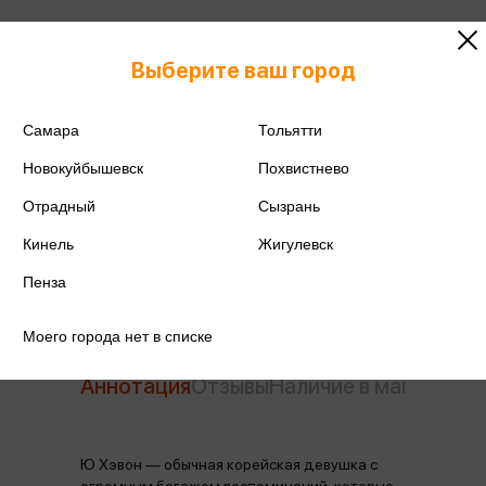
ISBN
978-5-17-172909-7
Выберите ваш город
Издательство
АСТ
Самара
Тольятти
Год издания
2026
Новокуйбышевск
Похвистнево
Количество страниц
224
Отрадный
Сызрань
Автор
Хечжон К.
Кинель
Жигулевск
Пенза
Моего города нет в списке
Аннотация
Отзывы
Наличие в магазинах
Ю Хэвон — обычная корейская девушка с