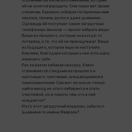
огромным багажом воспоминаний, которые
ей не хочется ворошить. Она помогает своим
ученикам, бережно собирая потерянные ими
заколки, пеналы, ручки и даже дневники…
Однажды ей поступает серия загадочных
телефонных звонков — просят забрать вещи.
Вещи из прошлого, которые она когда-то
потеряла, и те, что ей не принадлежат. Вещи
из будущего, которое еще не наступило.
Ключики, благодаря которым у нее есть шанс
изменить себя.
Раз за разом забирая находку, Хэвон
сталкивается с людьми из прошлого и
настоящего, чувствами, нуждающимися в
переосмыслении. Сможет ли она не только
найти выход из этого лабиринта и стать
счастливой, но и помочь тем, кто в ней
нуждается?
И кто этот загадочный владелец забытого
дневника по имени Февраль?