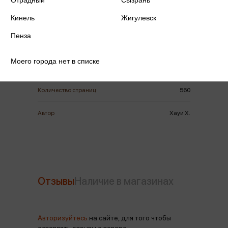
Отрадный
Сызрань
Кинель
Жигулевск
ISBN
978-5-389-26750-3
Пенза
Издательство
Азбука
Моего города нет в списке
Год издания
2025
Количество страниц
560
Автор
Хауи Х.
Отзывы
Наличие в магазинах
Авторизуйтесь
на сайте, для того чтобы