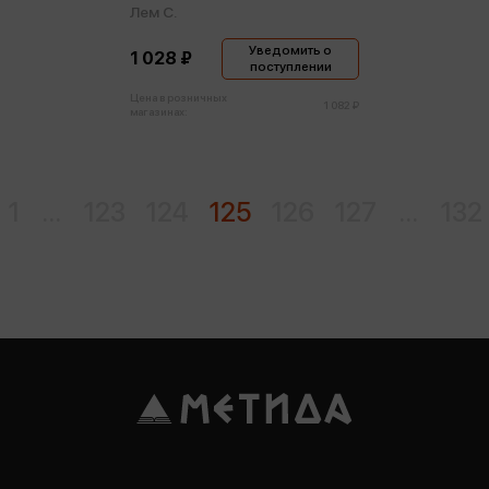
Лем С.
Уведомить о
1 028 ₽
поступлении
Цена в розничных
1 082 ₽
магазинах:
1
...
123
124
125
126
127
...
132