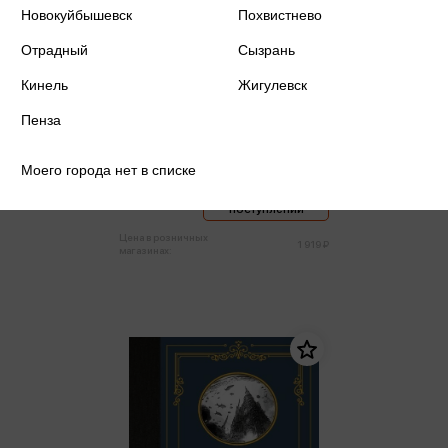
Новокуйбышевск
Похвистнево
Отрадный
Сызрань
Кинель
Жигулевск
Пенза
Лавкрафт Г.Ф. - Ктулху
Лавкрафт Г.Ф.
Моего города нет в списке
Уведомить о
1 823 ₽
поступлении
Цена в розничных
1 919 ₽
магазинах: