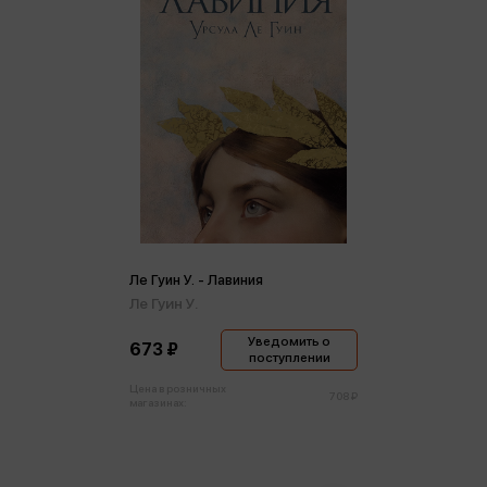
Ле Гуин У. - Лавиния
Ле Гуин У.
Уведомить о
673 ₽
поступлении
Цена в розничных
708 ₽
магазинах: