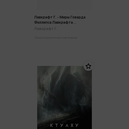
Лавкрафт Г. - Миры Говарда
Филлипса Лавкрафта.
Артефакты и легендарные
Лавкрафт Г.
земли
Только в розничных магазинах