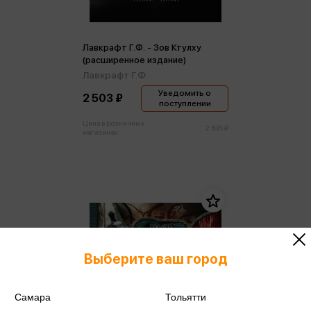
Лавкрафт Г.Ф. - Зов Ктулху
(расширенное издание)
Лавкрафт Г.Ф.
Уведомить о
2 503 ₽
поступлении
Цена в розничных
2 635 ₽
магазинах:
Выберите ваш город
Самара
Тольятти