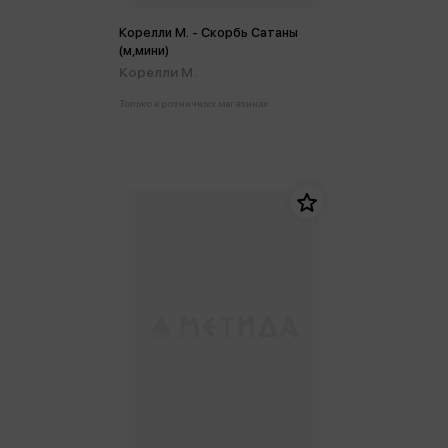
Корелли М. - Скорбь Сатаны
(м,мини)
Корелли М.
Только в розничных магазинах