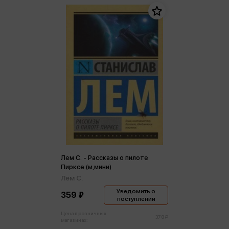
Лем С. - Рассказы о пилоте
Пирксе (м,мини)
Лем С.
Уведомить о
359 ₽
поступлении
Цена в розничных
378 ₽
магазинах: