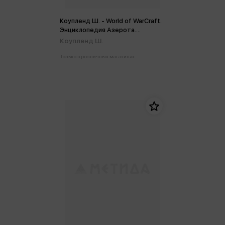
Коупленд Ш. - World of WarCraft.
Энциклопедия Азерота.
Калимдор
Коупленд Ш.
Только в розничных магазинах