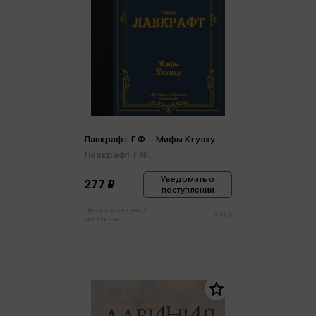
Лавкрафт Г.Ф. - Мифы Ктулху
Лавкрафт Г.Ф.
Уведомить о
277 ₽
поступлении
Цена в розничных
292 ₽
магазинах: