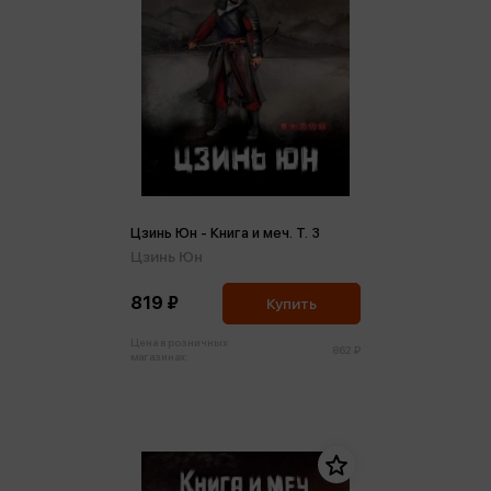
Цзинь Юн - Книга и меч. Т. 3
Цзинь Юн
819 ₽
Купить
Цена в розничных
862 ₽
магазинах: