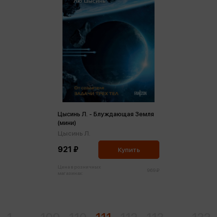
Цысинь Л. - Блуждающая Земля
(мини)
Цысинь Л.
921 ₽
Купить
Цена в розничных
969 ₽
магазинах: