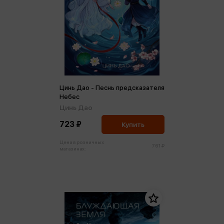
Цинь Дао - Песнь предсказателя
Небес
Цинь Дао
723 ₽
Купить
Цена в розничных
761 ₽
магазинах: