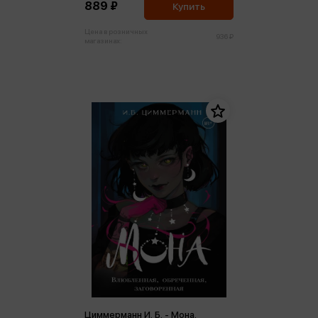
889 ₽
Купить
Цена в розничных
936 ₽
магазинах:
Циммерманн И. Б. - Мона.