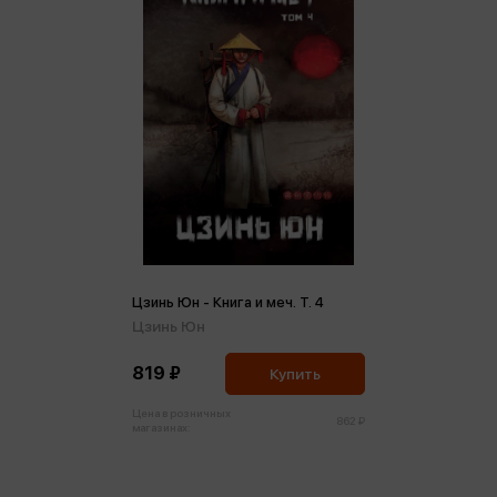
Цзинь Юн - Книга и меч. Т. 4
Цзинь Юн
819 ₽
Купить
Цена в розничных
862 ₽
магазинах: