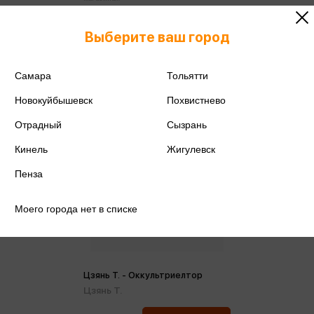
Выберите ваш город
Самара
Тольятти
Новокуйбышевск
Похвистнево
Отрадный
Сызрань
Кинель
Жигулевск
Пенза
Моего города нет в списке
Цзянь Т. - Оккультриелтор
Цзянь Т.