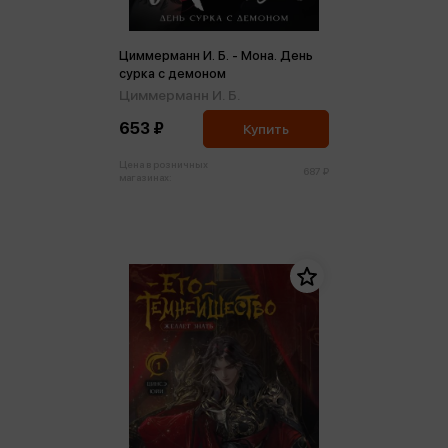
Циммерманн И. Б. - Мона. День
сурка с демоном
Циммерманн И. Б.
653 ₽
Купить
Цена в розничных
687 ₽
магазинах: