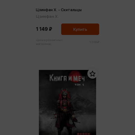
Цзинфан Х. - Скитальцы
Цзинфан Х.
1 149 ₽
Купить
Цена в розничных
1 209 ₽
магазинах: