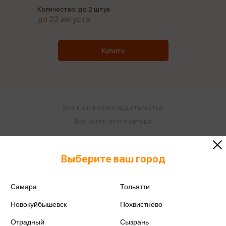
Количество: до 2 штук
до 22 августа
Купить
Все книги этого издательства
Все книги этого автора
Поделиться
Выберите ваш город
Самара
Тольятти
Новокуйбышевск
Похвистнево
ISBN
978-5-17-118480-3
Отрадный
Сызрань