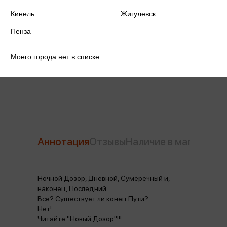
Издательство
АСТ
Кинель
Жигулевск
Год издания
2024
Пенза
Количество страниц
384
Моего города нет в списке
Автор
Лукьяненко С.В.
Аннотация
Отзывы
Наличие в магазинах
Ночной Дозор, Дневной, Сумеречный и,
наконец, Последний.
Все? Существует ли конец Пути?
Нет!
Читайте "Новый Дозор"!!!