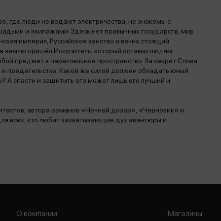
е, где люди не ведают электричества, не знакомы с
адьми и экипажами. Здесь нет привычных государств, мир
ская империя, Руссийское ханство и вечно стоящий
на землю пришёл Искупитель, который оставил людям
бой предмет в параллельное пространство. За секрет Слова
и и предательства. Какой же силой должен обладать юный
ы? А спасти и защитить его может лишь его лучший и
нтастов, автора романов «Ночной дозор», «Черновик» и
ля всех, кто любит захватывающие дух авантюры и
О компании
Магазины