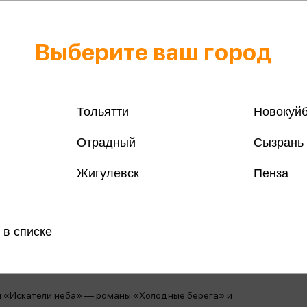
Выберите ваш город
Тольятти
Новокуй
Все книги 
Все книги 
Отрадный
Сызрань
Жигулевск
Пенза
Поделить
 в списке
магазинах
я «Искатели неба» — романы «Холодные берега» и