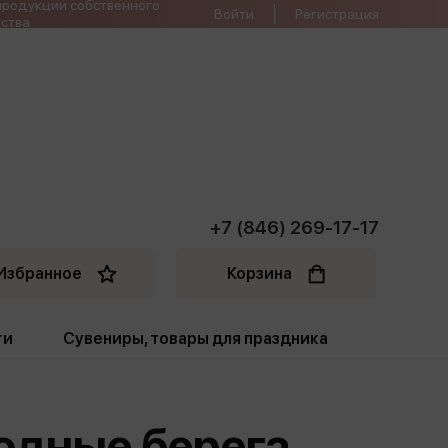
продукции собственного
Войти
Регистрация
ства
+7 (846) 269-17-17
Избранное
Корзина
ти
Сувениры, товары для праздника
ти
Открытки. Грамоты
лодные берега.
Пакеты