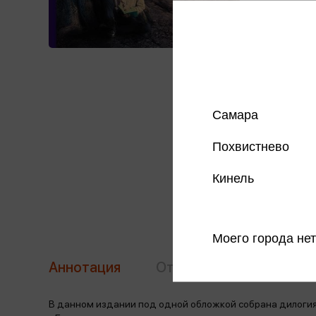
Самара
Похвистнево
Кинель
Моего города нет
Аннотация
Отзывы
Наличие в 
В данном издании под одной обложкой собрана дилоги