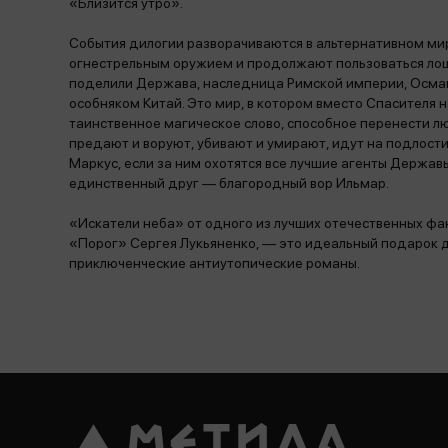
«Близится утро».
События дилогии разворачиваются в альтернативном мир
огнестрельным оружием и продолжают пользоваться лош
поделили Держава, наследница Римской империи, Осман
особняком Китай. Это мир, в котором вместо Спасителя 
таинственное магическое слово, способное перенести лю
предают и воруют, убивают и умирают, идут на подлост
Маркус, если за ним охотятся все лучшие агенты Держав
единственный друг — благородный вор Ильмар.
«Искатели неба» от одного из лучших отечественных фа
«Порог» Сергея Лукьяненко, — это идеальный подарок д
приключенческие антиутопические романы.