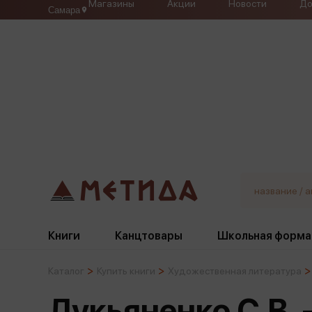
Магазины
Акции
Новости
До
Самара
Книги
Канцтовары
Школьная форма
Каталог
Купить книги
Художественная литература
Жанры
Подбор
Бумажная продукция
Галстуки, банты
Лукьяненко С.В. 
Глобусы
Для девочек