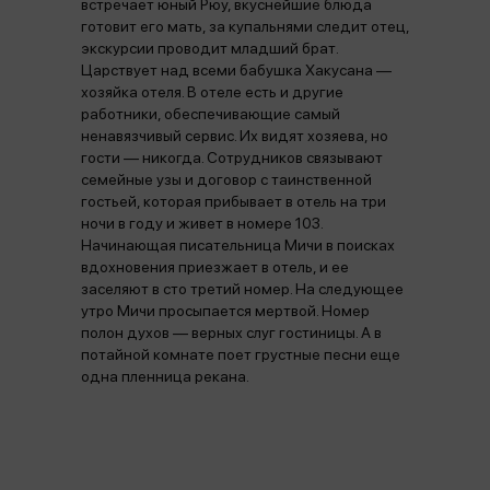
встречает юный Рюу, вкуснейшие блюда
готовит его мать, за купальнями следит отец,
экскурсии проводит младший брат.
Царствует над всеми бабушка Хакусана —
хозяйка отеля. В отеле есть и другие
работники, обеспечивающие самый
ненавязчивый сервис. Их видят хозяева, но
гости — никогда. Сотрудников связывают
семейные узы и договор с таинственной
гостьей, которая прибывает в отель на три
ночи в году и живет в номере 103.
Начинающая писательница Мичи в поисках
вдохновения приезжает в отель, и ее
заселяют в сто третий номер. На следующее
утро Мичи просыпается мертвой. Номер
полон духов — верных слуг гостиницы. А в
потайной комнате поет грустные песни еще
одна пленница рекана.